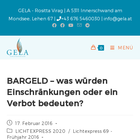
GELA - Rositta Virag | A 5311 Innerschwand am
Mondsee, Lehen 67 |
+43 676 5460030
|
info@gela.at
MENÜ
0
BARGELD – was würden
Einschränkungen oder ein
Verbot bedeuten?
17. Februar 2016
LICHTEXPRESS 2020
/
Lichtexpress 69 -
Frühjahr 2016