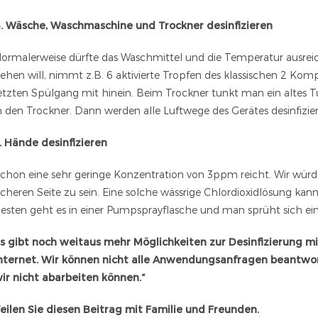
. Wäsche, Waschmaschine und Trockner desinfizieren
ormalerweise dürfte das Waschmittel und die Temperatur ausrei
ehen will, nimmt z.B. 6 aktivierte Tropfen des klassischen 2 Ko
etzten Spülgang mit hinein. Beim Trockner tunkt man ein altes Tu
n den Trockner. Dann werden alle Luftwege des Gerätes desinfizie
. Hände desinfizieren
chon eine sehr geringe Konzentration von 3ppm reicht. Wir w
icheren Seite zu sein. Eine solche wässrige Chlordioxidlösung
esten geht es in einer Pumpsprayflasche und man sprüht sich ein 
s gibt noch weitaus mehr Möglichkeiten zur Desinfizierung mit
nternet. Wir können nicht alle Anwendungsanfragen beantwort
ir nicht abarbeiten können.“
eilen Sie diesen Beitrag mit Familie und Freunden.