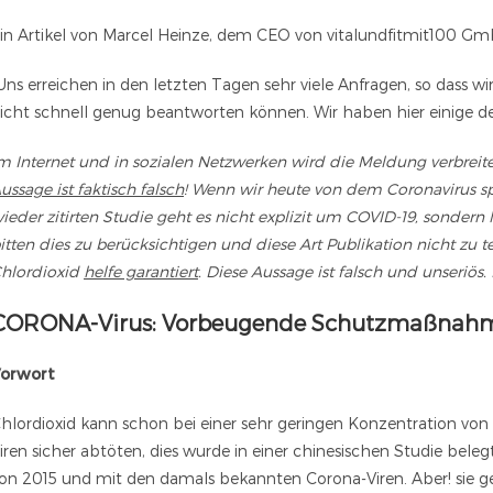
in Artikel von Marcel Heinze, dem CEO von vitalundfitmit100 Gm
Uns erreichen in den letzten Tagen sehr viele Anfragen, so dass wi
icht schnell genug beantworten können. Wir haben hier einige 
m Internet und in sozialen Netzwerken wird die Meldung verbreite
ussage ist faktisch falsch
! Wenn wir heute von dem Coronavirus s
ieder zitirten Studie geht es nicht explizit um COVID-19, sonder
itten dies zu berücksichtigen und diese Art Publikation nicht zu t
hlordioxid
helfe garantiert
. Diese Aussage ist falsch und unseriös
CORONA-Virus: Vorbeugende Schutzmaßnah
orwort
hlordioxid kann schon bei einer sehr geringen Konzentration von 3
iren sicher abtöten, dies wurde in einer chinesischen Studie belegt
on 2015 und mit den damals bekannten Corona-Viren. Aber! sie 