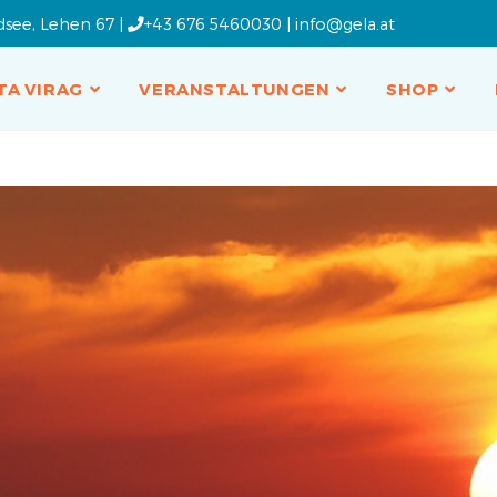
dsee, Lehen 67 |
+43 676 5460030
|
info@gela.at
TA VIRAG
VERANSTALTUNGEN
SHOP