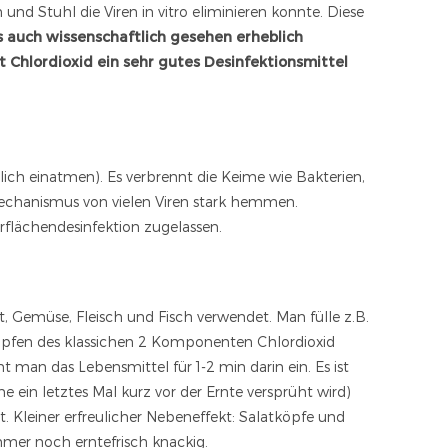
n und Stuhl die Viren in vitro eliminieren konnte. Diese
 auch wissenschaftlich gesehen erheblich
t Chlordioxid ein sehr gutes Desinfektionsmittel
glich einatmen). Es verbrennt die Keime wie Bakterien,
echanismus von vielen Viren stark hemmen.
erflächendesinfektion zugelassen.
 Gemüse, Fleisch und Fisch verwendet. Man fülle z.B.
ropfen des klassichen 2 Komponenten Chlordioxid
man das Lebensmittel für 1-2 min darin ein. Es ist
e ein letztes Mal kurz vor der Ernte versprüht wird)
. Kleiner erfreulicher Nebeneffekt: Salatköpfe und
mer noch erntefrisch knackig.