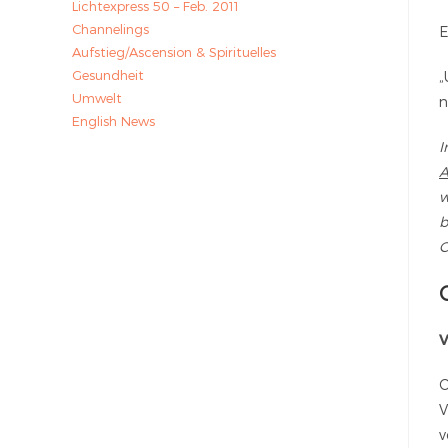
Lichtexpress 50 – Feb. 2011
Channelings
E
Aufstieg/Ascension & Spirituelles
Gesundheit
„
Umwelt
n
English News
I
A
w
b
C
V
C
V
v