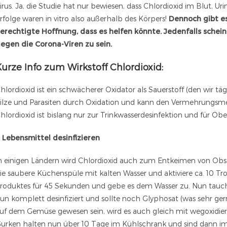
irus. Ja, die Studie hat nur bewiesen, dass Chlordioxid im Blut, Uri
rfolge waren in vitro also außerhalb des Körpers!
Dennoch gibt es
erechtigte Hoffnung, dass es helfen könnte. Jedenfalls schein
egen die Corona-Viren zu sein.
urze Info zum Wirkstoff Chlordioxid:
hlordioxid ist ein schwächerer Oxidator als Sauerstoff (den wir tä
ilze und Parasiten durch Oxidation und kann den Vermehrungsm
hlordioxid ist bislang nur zur Trinkwasserdesinfektion und für Ob
. Lebensmittel desinfizieren
n einigen Ländern wird Chlordioxid auch zum Entkeimen von Obst,
ie saubere Küchenspüle mit kalten Wasser und aktiviere ca. 10 T
roduktes für 45 Sekunden und gebe es dem Wasser zu. Nun taucht 
un komplett desinfiziert und sollte noch Glyphosat (was sehr gern
uf dem Gemüse gewesen sein, wird es auch gleich mit wegoxidiert
urken halten nun über 10 Tage im Kühlschrank und sind dann im