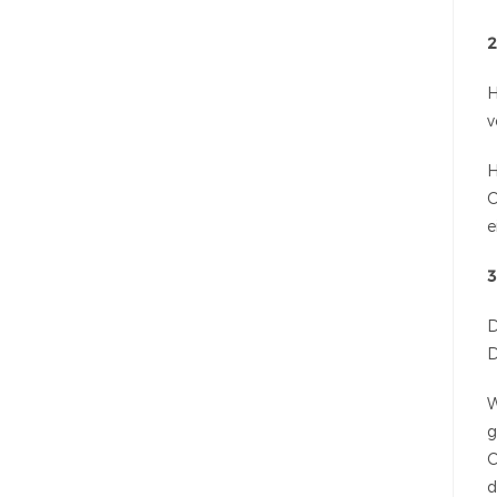
2
H
v
H
C
e
3
D
D
W
g
C
d