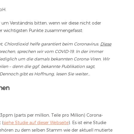
bH.
r um Verständnis bitten, wenn wir diese nicht oder
der wichtigsten Punkte zusammengefasst:
t, Chlordioxid helfe garantiert beim Coronavirus.
Diese
prechen, sprechen wir vom COVID-19. In der immer
n lediglich um die damals bekannten Corona-Viren. Wir
eilen – denn die ggf. bekannte Publikation sagt,
. Dennoch gibt es Hoffnung, lesen Sie weiter…
men
ppm (parts per million, Teile pro Million) Corona-
 (
siehe Studie auf dieser Webseite
). Es ist eine Studie
gehören zu dem selben Stamm wie der aktuell mutierte