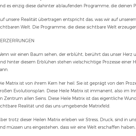
ind es einzig diese dahinter ablaufenden Programme, die deinen P
uf unsere Realität übertragen entspricht das, was wir auf unsere
ichtbaren Welt. Die Programme, die diese sichtbare Welt erzeugen,
VERZERRUNGEN
enn wir einen Baum sehen, der erblüht, berührt das unser Herz u
nd hinter diesem Erblühen stehen vielschichtige Prozesse einer H
ann.
ie Matrix ist von ihrem Kern her heil. Sie ist geprägt von den P
roßen Evolutionsplan. Diese Heile Matrix ist immanent, also im I
m Zentrum allen Seins. Diese Heile Matrix ist das eigentliche Wund
ichtbare Realität und das uns umgebende Matrixfeld.
ber trotz dieser Heilen Matrix erleben wir Stress, Druck, sind in 
nd müssen uns eingestehen, dass wir eine Welt erschaffen haben, i