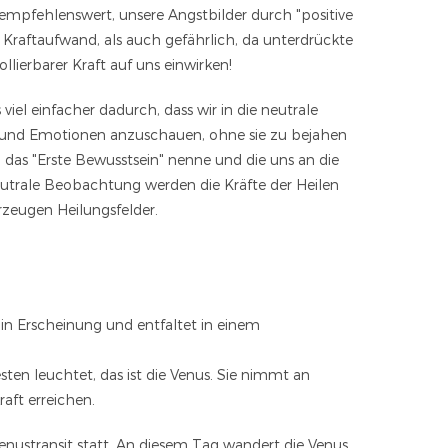
t empfehlenswert, unsere Angstbilder durch "positive
 Kraftaufwand, als auch gefährlich, da unterdrückte
ierbarer Kraft auf uns einwirken!
viel einfacher dadurch, dass wir in die neutrale
 und Emotionen anzuschauen, ohne sie zu bejahen
h das "Erste Bewusstsein" nenne und die uns an die
 neutrale Beobachtung werden die Kräfte der Heilen
erzeugen Heilungsfelder.
 in Erscheinung und entfaltet in einem
en leuchtet, das ist die Venus. Sie nimmt an
raft erreichen.
Venustransit statt. An diesem Tag wandert die Venus