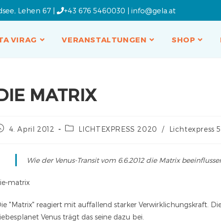
dsee, Lehen 67 |
+43 676 5460030
|
info@gela.at
TA VIRAG
VERANSTALTUNGEN
SHOP
DIE MATRIX
4. April 2012
LICHTEXPRESS 2020
/
Lichtexpress 5
Wie der Venus-Transit vom 6.6.2012 die Matrix beeinfluss
ie-matrix
ie "Matrix" reagiert mit auffallend starker Verwirklichungskraft. D
iebesplanet Venus trägt das seine dazu bei.