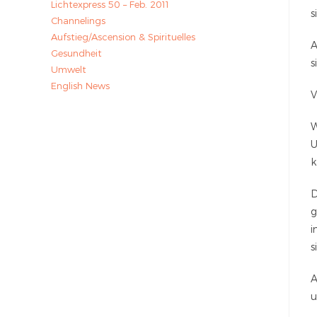
Lichtexpress 50 – Feb. 2011
s
Channelings
Aufstieg/Ascension & Spirituelles
A
Gesundheit
s
Umwelt
English News
W
U
k
D
g
i
s
A
u