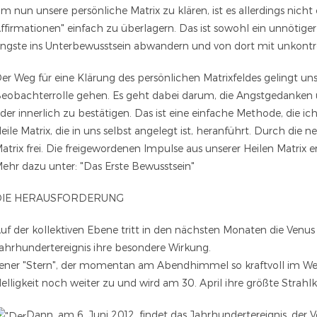
m nun unsere persönliche Matrix zu klären, ist es allerdings nich
ffirmationen" einfach zu überlagern. Das ist sowohl ein unnötiger
ngste ins Unterbewusstsein abwandern und von dort mit unkontroll
er Weg für eine Klärung des persönlichen Matrixfeldes gelingt uns 
eobachterrolle gehen. Es geht dabei darum, die Angstgedanken
der innerlich zu bestätigen. Das ist eine einfache Methode, die ic
eile Matrix, die in uns selbst angelegt ist, heranführt. Durch die
atrix frei. Die freigewordenen Impulse aus unserer Heilen Matrix 
ehr dazu unter: "Das Erste Bewusstsein"
DIE HERAUSFORDERUNG
uf der kollektiven Ebene tritt in den nächsten Monaten die Venus
ahrhundertereignis ihre besondere Wirkung.
ener "Stern", der momentan am Abendhimmel so kraftvoll im West
elligkeit noch weiter zu und wird am 30. April ihre größte Strahlk
Dann, am 6. Juni 2012, findet das Jahrhundertereignis, der 