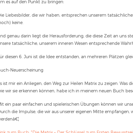
m es auf den Punkt zu bringen:
ie Liebesbilder, die wir haben, entsprechen unserem tatsächlich
noch) keine.
nd genau darin liegt die Herausforderung, die diese Zeit an uns 
nsere tatsächliche, unserem inneren Wesen entsprechende Wahrhe
ür diesen 6. Juni ist die Idee entstanden, an mehreren Plätzen gl
uch-Neuerscheinung
s ist mir ein Anliegen, den Weg zur Heilen Matrix zu zeigen. Was di
ie wir sie erkennen können, habe ich in meinem neuen Buch bes
it ein paar einfachen und spielerischen Übungen können wir un
urch die Impulse, die wir aus unserer eigenen Mitte empfangen, 
erdenâ€¦
ink zum Buch: "Die Matrix – Der Schlüssel zum Ersten Bewusstsei