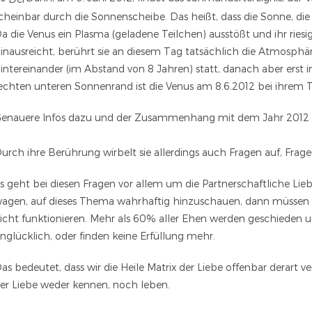
cheinbar durch die Sonnenscheibe. Das heißt, dass die Sonne, die V
a die Venus ein Plasma (geladene Teilchen) ausstößt und ihr rie
inausreicht, berührt sie an diesem Tag tatsächlich die Atmosphäre
intereinander (im Abstand von 8 Jahren) statt, danach aber erst i
echten unteren Sonnenrand ist die Venus am 8.6.2012 bei ihrem Tr
enauere Infos dazu und der Zusammenhang mit dem Jahr 2012 s
urch ihre Berührung wirbelt sie allerdings auch Fragen auf, Fra
s geht bei diesen Fragen vor allem um die Partnerschaftliche Lie
agen, auf dieses Thema wahrhaftig hinzuschauen, dann müssen w
icht funktionieren. Mehr als 60% aller Ehen werden geschieden 
nglücklich, oder finden keine Erfüllung mehr.
as bedeutet, dass wir die Heile Matrix der Liebe offenbar derart v
er Liebe weder kennen, noch leben.