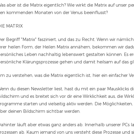
as aber ist die Matrix eigentlich? Wie wirkt die Matrix auf unser 
en kommenden Monaten von der Venus beeinflusst?
IE MATRIX
er Begriff "Matrix" fasziniert, und das zu Recht. Wenn wir nämlich
hrer heilen Form, der Heilen Matrix annähern, bekommen wir dad
ersönliches Leben nachhaltig lebenswert gestalten können. Es erö
ersönliche Klärungsprozesse gehen und damit heilsam auf das g
m zu verstehen, was die Matrix eigentlich ist, hier ein einfacher Ve
enn du diesen Newsletter liest, hast du mit ein paar Mausklicks d
ildschirm und es breitet sich vor dir eine Wirklichkeit aus, die Wir
rogramme starten und vielseitig aktiv werden. Die Möglichkeiten, die
ber deinen Bildschirm sichtbar werden.
ahinter läuft aber etwas ganz anders ab. Innerhalb unserer PCs
rozessen ab. Kaum jemand von uns versteht diese Prozesse und si