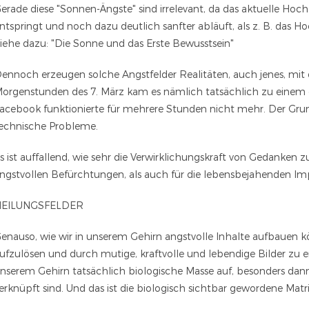
erade diese "Sonnen-Ängste" sind irrelevant, da das aktuelle Hoch
ntspringt und noch dazu deutlich sanfter abläuft, als z. B. das H
iehe dazu: "Die Sonne und das Erste Bewusstsein"
ennoch erzeugen solche Angstfelder Realitäten, auch jenes, mit 
orgenstunden des 7. März kam es nämlich tatsächlich zu einem 
acebook funktionierte für mehrere Stunden nicht mehr. Der Gru
echnische Probleme.
s ist auffallend, wie sehr die Verwirklichungskraft von Gedanken
ngstvollen Befürchtungen, als auch für die lebensbejahenden Im
HEILUNGSFELDER
enauso, wie wir in unserem Gehirn angstvolle Inhalte aufbauen kö
ufzulösen und durch mutige, kraftvolle und lebendige Bilder zu 
nserem Gehirn tatsächlich biologische Masse auf, besonders dann
erknüpft sind. Und das ist die biologisch sichtbar gewordene Matr