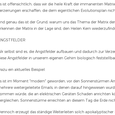
s ist offensichtlich, dass wir die heile Kraft der immanenten Matr
erzerrungen erschaffen, die dem eigentlichen Evolutionsplan ni
nd genau das ist der Grund, warum uns das Thema der Matrix derart
rkennen der Matrix in der Lage sind, den Heilen Kern wiederzufind
ANGSTFELDER
ir selbst sind es, die Angstfelder aufbauen und dadurch zur Verze
iese Angstfelder in unserem eigenen Gehirn biologisch feststellba
azu ein aktuelles Beispiel:
s ist im Moment "modern" geworden, vor den Sonnenstürmen Ang
ehrere weitergeleitete Emails, in denen darauf hingewiesen wur
ommen würde, die an elektrischen Geräten Schaden anrichten kö
ergleichen, Sonnenstürme erreichten an diesem Tag die Erde nich
ennoch erzeugt das ständige Weiterleiten solch apokalyptischer Bo