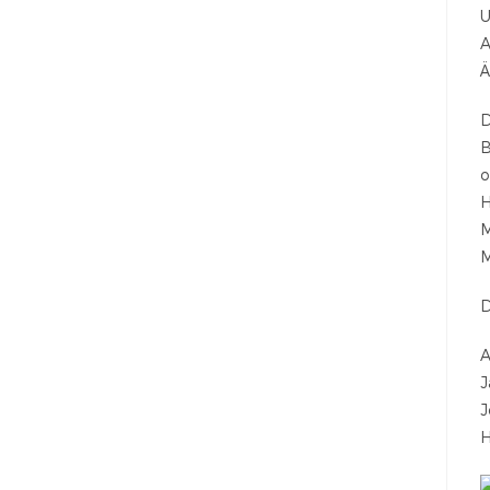
U
A
Ä
D
B
o
H
M
M
A
J
J
H