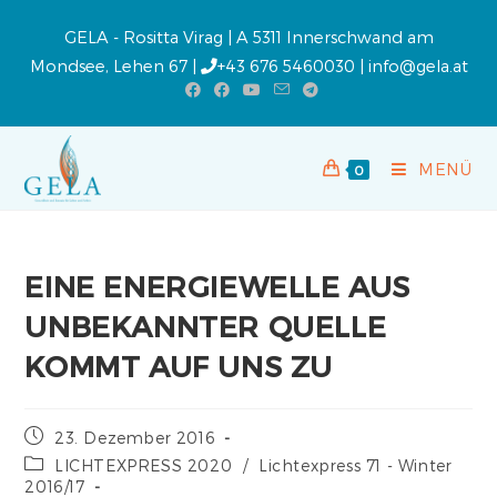
GELA - Rositta Virag | A 5311 Innerschwand am
Mondsee, Lehen 67 |
+43 676 5460030
|
info@gela.at
MENÜ
0
EINE ENERGIEWELLE AUS
UNBEKANNTER QUELLE
KOMMT AUF UNS ZU
23. Dezember 2016
LICHTEXPRESS 2020
/
Lichtexpress 71 - Winter
2016/17