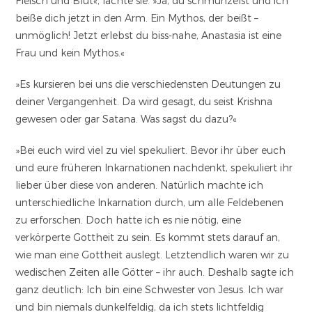
Fleisch und Blut«, lachte sie. »Ja, du schmunzelst und ich
beiße dich jetzt in den Arm. Ein Mythos, der beißt –
unmöglich! Jetzt erlebst du biss-nahe, Anastasia ist eine
Frau und kein Mythos.«
»Es kursieren bei uns die verschiedensten Deutungen zu
deiner Vergangenheit. Da wird gesagt, du seist Krishna
gewesen oder gar Satana. Was sagst du dazu?«
»Bei euch wird viel zu viel spekuliert. Bevor ihr über euch
und eure früheren Inkarnationen nachdenkt, spekuliert ihr
lieber über diese von anderen. Natürlich machte ich
unterschiedliche Inkarnation durch, um alle Feldebenen
zu erforschen. Doch hatte ich es nie nötig, eine
verkörperte Gottheit zu sein. Es kommt stets darauf an,
wie man eine Gottheit auslegt. Letztendlich waren wir zu
wedischen Zeiten alle Götter – ihr auch. Deshalb sagte ich
ganz deutlich: Ich bin eine Schwester von Jesus. Ich war
und bin niemals dunkelfeldig, da ich stets lichtfeldig