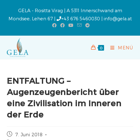
GELA - Rositta Virag | A 5311 Innerschwand am
Mondsee, Lehen 67 |
+43 676 5460030
|
info@gela.at
MENÜ
0
ENTFALTUNG –
Augenzeugenbericht über
eine Zivilisation im Inneren
der Erde
7. Juni 2018