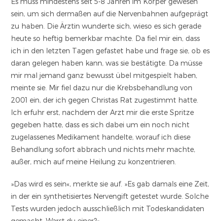
Es muss mindestens seit 5-8 Jahren im Körper gewesen
sein, um sich dermaßen auf die Nervenbahnen aufgeprägt
zu haben. Die Ärztin wunderte sich, wieso es sich gerade
heute so heftig bemerkbar machte. Da fiel mir ein, dass
ich in den letzten Tagen gefastet habe und frage sie, ob es
daran gelegen haben kann, was sie bestätigte. Da müsse
mir mal jemand ganz bewusst übel mitgespielt haben,
meinte sie. Mir fiel dazu nur die Krebsbehandlung von
2001 ein, der ich gegen Christas Rat zugestimmt hatte.
Ich erfuhr erst, nachdem der Arzt mir die erste Spritze
gegeben hatte, dass es sich dabei um ein noch nicht
zugelassenes Medikament handelte, worauf ich diese
Behandlung sofort abbrach und nichts mehr machte,
außer, mich auf meine Heilung zu konzentrieren.
»Das wird es sein«, merkte sie auf. »Es gab damals eine Zeit,
in der ein synthetisiertes Nervengift getestet wurde. Solche
Tests wurden jedoch ausschließlich mit Todeskandidaten
gemacht. Warst du einer?«