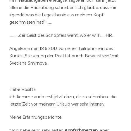
ihm Hausaufgaben erledigte, sagte er: „Ich kann jetzt
alleine die Hausübung schreiben, ich glaube, dass mir
irgendetwas die Legasthenie aus meinem Kopf
geschmissen hat!“ ……
…….. „der Geist des Schöpfers weht, wo er will“….. HR.
Angekommen 18.6.2013 von einer Teilnehmerin des
Kurses „Steuerung der Realität durch Bewusstsein“ mit
Svetlana Smirnova.
Liebe Rositta,
ich komme auch erst jetzt dazu, dir zu schreiben…die
letzte Zeit vor meinem Urlaub war sehr intensiv.
Meine Erfahrungsberichte:
* Ich habe sehr, sehr selten
Kopfschmerzen
, aber