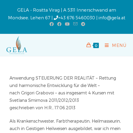
GELA - Rositta Virag | A 5311 Innerschwand am
Mondsee, Lehen 67 |
+43 676 5460030
|
info@gela.at
MENÜ
0
Anwendung STEUERUNG DER REALITÄT – Rettung
und harmonische Entwicklung für die Welt –
nach Grigori Grabovoi – aus insgesamt 4 Kursen mit
Svetlana Smirnova 2011/2012/2013
geschrieben von H.R., 17.06.2013
Als Krankenschwester, Farbtherapeutin, Heilmasseurin,
auch in Geistigen Heilweisen ausgebildet, war ich mein