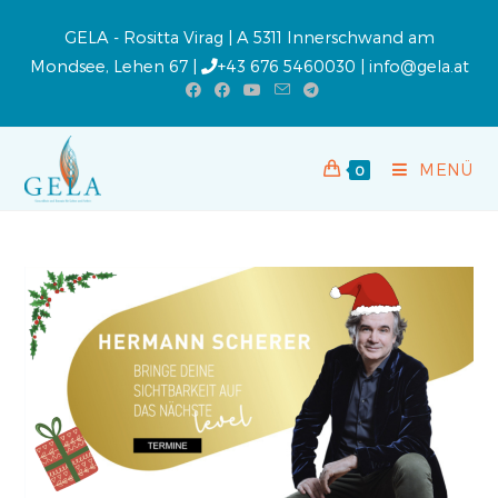
GELA - Rositta Virag | A 5311 Innerschwand am
Mondsee, Lehen 67 |
+43 676 5460030
|
info@gela.at
MENÜ
0