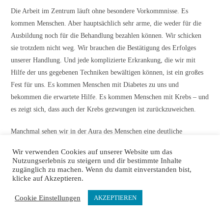
Die Arbeit im Zentrum läuft ohne besondere Vorkommnisse. Es
kommen Menschen. Aber hauptsächlich sehr arme, die weder für die
Ausbildung noch für die Behandlung bezahlen können. Wir schicken
sie trotzdem nicht weg. Wir brauchen die Bestätigung des Erfolges
unserer Handlung. Und jede komplizierte Erkrankung, die wir mit
Hilfe der uns gegebenen Techniken bewältigen können, ist ein großes
Fest für uns. Es kommen Menschen mit Diabetes zu uns und
bekommen die erwartete Hilfe. Es kommen Menschen mit Krebs – und
es zeigt sich, dass auch der Krebs gezwungen ist zurückzuweichen.
Manchmal sehen wir in der Aura des Menschen eine deutliche
Anwesenheit fremder Wesen. Das sind Dämonen, wie man sie im
Wir verwenden Cookies auf unserer Website um das
Volksmund nennt. Wir können sie entfernen, aber zuerst schicken wir
Nutzungserlebnis zu steigern und dir bestimmte Inhalte
den Menschen in der Regel in das Sergius-Dreifaltigkeits-Kloster zu
zugänglich zu machen. Wenn du damit einverstanden bist,
klicke auf Akzeptieren.
Vater Germann. Der Sünder soll verstehen, dass nicht alles im Leben
so einfach ist, dass der Tag kommt, an dem abgerechnet wird. Vater
Cookie Einstellungen
AKZEPTIEREN
Germann wäscht ihnen den Kopf. Er ist ein strenger Priester und wir
haben eine besondere Beziehung zu ihm. Als die heilige Armee, die