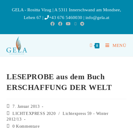
GELA - Rositta Virag | A 5311 Innerschwand am Mondsee,
Lehen 67 |
+43 676 5460030
|
info@gela.at
MENÜ
0
LESEPROBE aus dem Buch
ERSCHAFFUNG DER WELT
7. Januar 2013
LICHTEXPRESS 2020
/
Lichtexpress 59 - Winter
2012/13
0 Kommentare