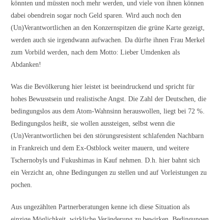
könnten und müssten noch mehr werden, und viele von ihnen können
dabei obendrein sogar noch Geld sparen. Wird auch noch den
(Un)Verantwortlichen an den Konzernspitzen die grüne Karte gezeigt,
werden auch sie irgendwann aufwachen. Da dürfte ihnen Frau Merkel
zum Vorbild werden, nach dem Motto: Lieber Umdenken als
Abdanken!
Was die Bevölkerung hier leistet ist beeindruckend und spricht für
hohes Bewusstsein und realistische Angst. Die Zahl der Deutschen, die
bedingungslos aus dem Atom-Wahnsinn herauswollen, liegt bei 72 %.
Bedingungslos heißt, sie wollen aussteigen, selbst wenn die
(Un)Verantwortlichen bei den störungsresistent schlafenden Nachbarn
in Frankreich und dem Ex-Ostblock weiter mauern, und weitere
Tschernobyls und Fukushimas in Kauf nehmen. D.h. hier bahnt sich
ein Verzicht an, ohne Bedingungen zu stellen und auf Vorleistungen zu
pochen.
Aus ungezählten Partnerberatungen kenne ich diese Situation als
einzige Möglichkeit, wirkliche Veränderung zu bewirken. Bedingungen