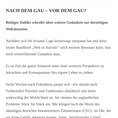
NACH DEM GAU – VOR DEM GAU?
Rüdiger Dahlke schreibt über weitere Gedanken zur derzeitigen
Weltsituation.
Nachdem sich die brisante Lage keineswegs entspannt hat und mein
letzter Rundbrief „Welt in Aufruhr“ solch enorme Resonanz hatte, hier
noch weiterführende Gedanken dazu.
Es ist Zeit die ganze Situation unter einer weiteren Perspektive zu
betrachten und Konsequenzen fürs eigene Leben zu ziehen.
Sechs Wochen nach Fukushima passen sich –wie damals nach
Tschernobyl Politiker und Funktionäre allmählich und meist
widerwillig der Wirklichkeit an. Sie räumen die unglaublichen
Probleme Stück für Stück ein. Mir klingen noch die Worte des
damaligen deutschen Innenministers Zimmermann (CSU), im Ohr, der
gar keine Gefahr erkennen konnte. Seine „beruhigenden Lügen“