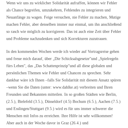
Wenn wir uns zu wirklicher Solidarität aufraffen, können wir Fehler
als Chance begreifen, umzukehren, Fehlendes zu integrieren und
Neuanfänge zu wagen. Feige versuchen, nie Fehler zu machen, Mutige
machen Fehler, aber denselben immer nur einmal, um ihn anschließend
so rasch wie möglich zu korrigieren. Das ist auch eine Zeit über Fehler
und Probleme nachzudenken und sich Korrekturen zuzutrauen.
In den kommenden Wochen werde ich wieder auf Vortragsreise gehen
und freue mich darauf, über „Die Schicksalsgesetze“und „Spielregeln
fürs Leben“, das „Das Schattenprinzip“und all diese globalen und
persönlichen Themen wie Fehler und Chancen zu sprechen. Sehr
dankbar wäre ich Ihnen –falls Sie Solidarität mit diesem Ansatz spüren
–wenn Sie die Daten (unter: www.dahlke.at) verbreiten und Ihren
Freunden und Bekannten mitteilen. In so großen Städten wie Berlin,
(2.5.), Bielefeld (3.5.), Düsseldorf (4.5) Bochum (6.5.), Aachen (7.5.)
und Esslingen/Stuttgart (9.5.) wird es für uns immer schwerer die
Menschen mit Infos zu erreichen. Ihre Hilfe ist sehr willkommen!
Aber auch in der Woche davor in Graz (26.4.) und