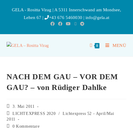
GELA - Rositta Virag | A 5311 Innerschwand am Mondsee,
Lehen 67 |
+43 676 5460030
|
info@gela.at
MENÜ
0
NACH DEM GAU – VOR DEM
GAU? – von Rüdiger Dahlke
3. Mai 2011
LICHTEXPRESS 2020
/
Lichtexpress 52 - April/Mai
2011
0 Kommentare