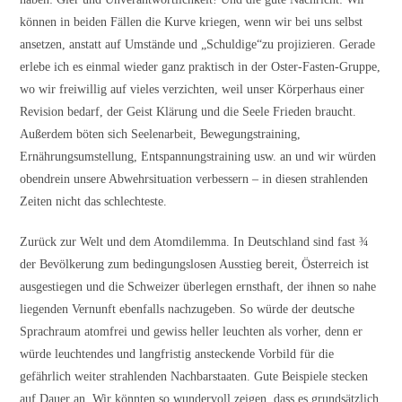
können in beiden Fällen die Kurve kriegen, wenn wir bei uns selbst
ansetzen, anstatt auf Umstände und „Schuldige“zu projizieren. Gerade
erlebe ich es einmal wieder ganz praktisch in der Oster-Fasten-Gruppe,
wo wir freiwillig auf vieles verzichten, weil unser Körperhaus einer
Revision bedarf, der Geist Klärung und die Seele Frieden braucht.
Außerdem böten sich Seelenarbeit, Bewegungstraining,
Ernährungsumstellung, Entspannungstraining usw. an und wir würden
obendrein unsere Abwehrsituation verbessern – in diesen strahlenden
Zeiten nicht das schlechteste.
Zurück zur Welt und dem Atomdilemma. In Deutschland sind fast ¾
der Bevölkerung zum bedingungslosen Ausstieg bereit, Österreich ist
ausgestiegen und die Schweizer überlegen ernsthaft, der ihnen so nahe
liegenden Vernunft ebenfalls nachzugeben. So würde der deutsche
Sprachraum atomfrei und gewiss heller leuchten als vorher, denn er
würde leuchtendes und langfristig ansteckende Vorbild für die
gefährlich weiter strahlenden Nachbarstaaten. Gute Beispiele stecken
auf Dauer an. Wir könnten so wundervoll zeigen, dass es grundsätzlich