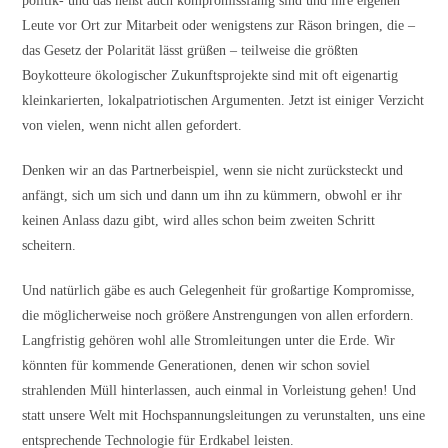
politik- und das heißt auch kompromissfähig sind und ihre eigenen
Leute vor Ort zur Mitarbeit oder wenigstens zur Räson bringen, die –
das Gesetz der Polarität lässt grüßen – teilweise die größten
Boykotteure ökologischer Zukunftsprojekte sind mit oft eigenartig
kleinkarierten, lokalpatriotischen Argumenten. Jetzt ist einiger Verzicht
von vielen, wenn nicht allen gefordert.
Denken wir an das Partnerbeispiel, wenn sie nicht zurücksteckt und
anfängt, sich um sich und dann um ihn zu kümmern, obwohl er ihr
keinen Anlass dazu gibt, wird alles schon beim zweiten Schritt
scheitern.
Und natürlich gäbe es auch Gelegenheit für großartige Kompromisse,
die möglicherweise noch größere Anstrengungen von allen erfordern.
Langfristig gehören wohl alle Stromleitungen unter die Erde. Wir
könnten für kommende Generationen, denen wir schon soviel
strahlenden Müll hinterlassen, auch einmal in Vorleistung gehen! Und
statt unsere Welt mit Hochspannungsleitungen zu verunstalten, uns eine
entsprechende Technologie für Erdkabel leisten.