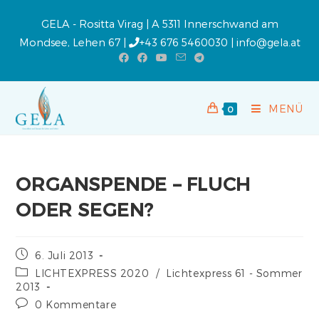
GELA - Rositta Virag | A 5311 Innerschwand am
Mondsee, Lehen 67 |
+43 676 5460030
|
info@gela.at
MENÜ
0
ORGANSPENDE – FLUCH
ODER SEGEN?
6. Juli 2013
LICHTEXPRESS 2020
/
Lichtexpress 61 - Sommer
2013
0 Kommentare