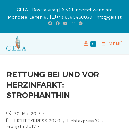
GELA - Rositta Virag | A 5311 Innerschwand am
Mondsee, Lehen 67 |
+43 676 5460030
|
info@gela.at
MENÜ
0
RETTUNG BEI UND VOR
HERZINFARKT:
STROPHANTHIN
30. Mai 2013
LICHTEXPRESS 2020
/
Lichtexpress 72 -
Frühjahr 2017