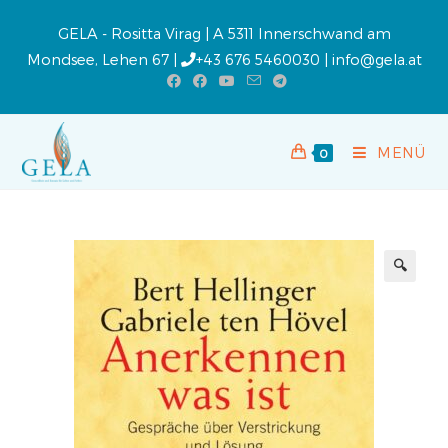
GELA - Rositta Virag | A 5311 Innerschwand am
Mondsee, Lehen 67 |
+43 676 5460030
|
info@gela.at
MENÜ
0
🔍