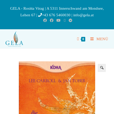
GELA - Rositta Virag | A 5311 Innerschwand am Mondsee,
Lehen 67 |
+43 676 5460030
|
info@gela.at
MENÜ
0
🔍