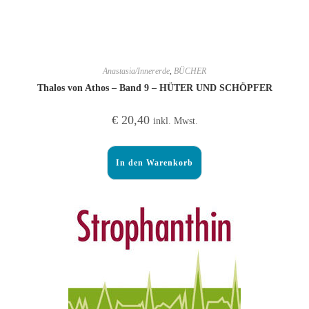
Anastasia/Innererde
,
BÜCHER
Thalos von Athos – Band 9 – HÜTER UND SCHÖPFER
€
20,40
inkl. Mwst.
In den Warenkorb