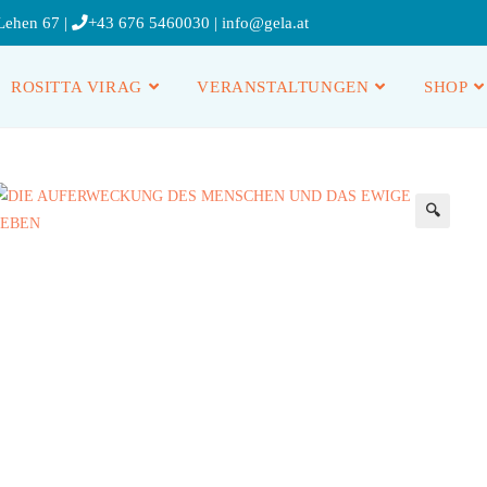
Lehen 67 |
+43 676 5460030
|
info@gela.at
ROSITTA VIRAG
VERANSTALTUNGEN
SHOP
🔍