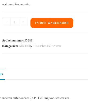
wahrem Bewusstsein.
-
+
IN DEN WARENKORB
Artikelnummer:
35288
Kategorien:
BÜCHER
,
Russisches Heilwissen
NG
er anderen auferwecken (z.B. Heilung von schwersten