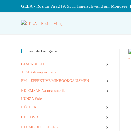
GELA - Rositta Virag | A 5311 Innerschwand am Mondsee, 
Produktkategorien
›
GESUNDHEIT
TESLA-Energie-Platten
›
EM – EFFEKTIVE MIKROORGANISMEN
›
BIOEMSAN Naturkosmetik
HUNZA-Salz
›
BÜCHER
›
CD + DVD
›
BLUME DES LEBENS