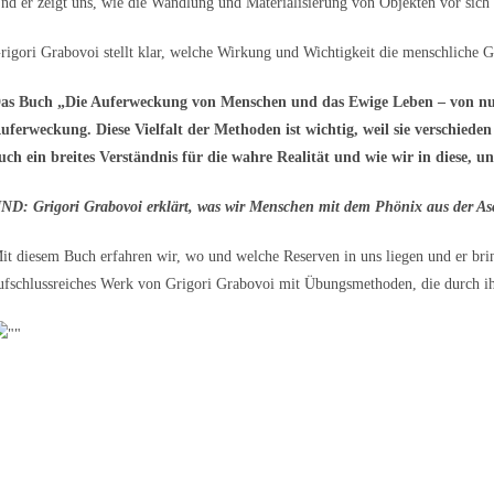
nd er zeigt uns, wie die Wandlung und Materialisierung von Objekten vor sich 
rigori Grabovoi stellt klar, welche Wirkung und Wichtigkeit die menschliche G
as Buch „Die Auferweckung von Menschen und das Ewige Leben – von nun 
uferweckung. Diese Vielfalt der Methoden ist wichtig, weil sie verschied
uch ein breites Verständnis für die
wahre
Realität und wie wir in diese, u
ND: Grigori Grabovoi erklärt, was wir Menschen mit dem Phönix aus der As
it diesem Buch erfahren wir, wo und welche Reserven in uns liegen und er brin
ufschlussreiches Werk von Grigori Grabovoi mit Übungsmethoden, die durch ih