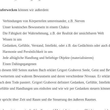
uferwecken
können wir außerdem:
Verbindungen von Körperteilen untereinander, z.B. Nerven
Unser kosmisches Bewusstsein in einem Chakra
Die Fähigkeit der Wahrnehmung, z.B. der Realität der unsichtbaren Welt
Wissen in uns
Gedanken, Gefühle, Verstand, Intellekt, oder z.B. das Gedächtnis oder auch 
Harmonie und Persönlichkeit in uns
Jede alltägliche Handlung und beliebige Objekte (materialisieren)
Einen Dahingegangenen
n diesem 660 Seiten starken Buch erklärt Grigori Grabovoi Seele, Geist und B
rweitertem und wahrem Bewusstsein und deren verschiedene Niveaus. Er erklär
ach dem Tode passiert. Grigori Grabovoi definiert Gedanken, Gefühle, Intellek
efühle und Handlungen uns einholen und wie wir per Gedanken steuern könne
r spricht über Zeit und Raum und die Steuerung des äußeren Raumes.