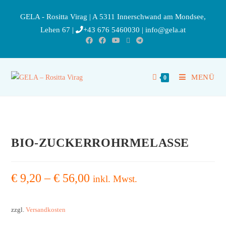
GELA - Rositta Virag | A 5311 Innerschwand am Mondsee,
Lehen 67 |
+43 676 5460030
|
info@gela.at
MENÜ
0
BIO-ZUCKERROHRMELASSE
€
9,20
–
€
56,00
inkl. Mwst.
zzgl.
Versandkosten