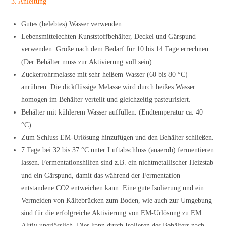
3. Anleitung
Gutes (belebtes) Wasser verwenden
Lebensmittelechten Kunststoffbehälter, Deckel und Gärspund
verwenden. Größe nach dem Bedarf für 10 bis 14 Tage errechnen.
(Der Behälter muss zur Aktivierung voll sein)
Zuckerrohrmelasse mit sehr heißem Wasser (60 bis 80 °C)
anrühren. Die dickflüssige Melasse wird durch heißes Wasser
homogen im Behälter verteilt und gleichzeitig pasteurisiert.
Behälter mit kühlerem Wasser auffüllen. (Endtemperatur ca. 40
°C)
Zum Schluss EM-Urlösung hinzufügen und den Behälter schließen.
7 Tage bei 32 bis 37 °C unter Luftabschluss (anaerob) fermentieren
lassen. Fermentationshilfen sind z.B. ein nichtmetallischer Heizstab
und ein Gärspund, damit das während der Fermentation
entstandene CO2 entweichen kann. Eine gute Isolierung und ein
Vermeiden von Kältebrücken zum Boden, wie auch zur Umgebung
sind für die erfolgreiche Aktivierung von EM-Urlösung zu EM
Aktiv unerlässlich. Dies kann durch Isolieren des Behälters nach