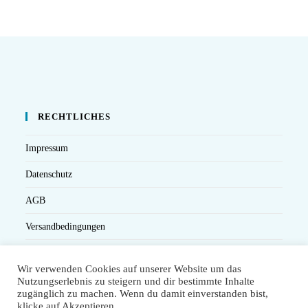
RECHTLICHES
Impressum
Datenschutz
AGB
Versandbedingungen
Widerruf
Wir verwenden Cookies auf unserer Website um das
Seminarteilnahme- und Storno-Bedingungen
Nutzungserlebnis zu steigern und dir bestimmte Inhalte
zugänglich zu machen. Wenn du damit einverstanden bist,
klicke auf Akzeptieren.