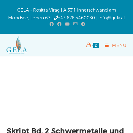
GELA - Rositta Virag | A 5311 Innerschwand am
Mondsee, Lehen 67 |
+43 676 5460030
|
info@gela.at
MENÜ
0
Skript Bd. 2 Schwermetalle und