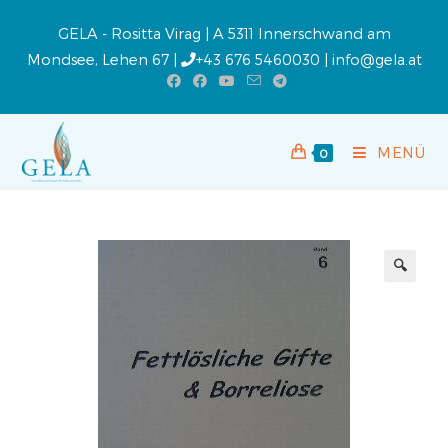
GELA - Rositta Virag | A 5311 Innerschwand am
Mondsee, Lehen 67 |
+43 676 5460030
|
info@gela.at
MENÜ
0