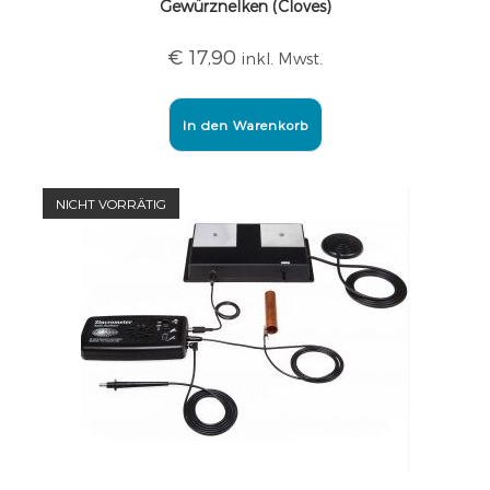
Gewürznelken (Cloves)
€
17,90
inkl. Mwst.
In den Warenkorb
NICHT VORRÄTIG