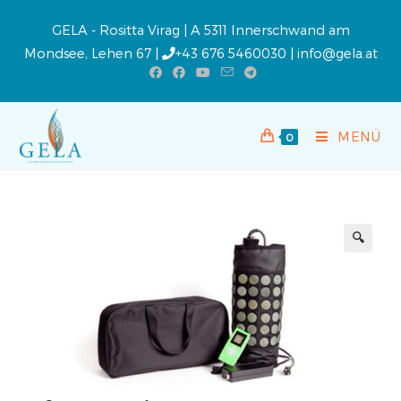
GELA - Rositta Virag | A 5311 Innerschwand am
Mondsee, Lehen 67 |
+43 676 5460030
|
info@gela.at
MENÜ
0