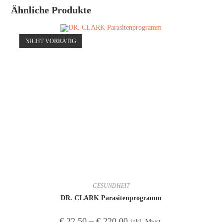
Ähnliche Produkte
NICHT VORRÄTIG
GESUNDHEIT
DR. CLARK Parasitenprogramm
€
22,50
–
€
220,00
inkl. Mwst.