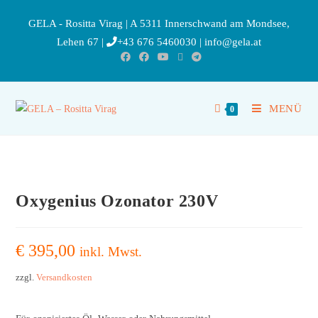
GELA - Rositta Virag | A 5311 Innerschwand am Mondsee,
Lehen 67 |
+43 676 5460030
|
info@gela.at
MENÜ
0
Oxygenius Ozonator 230V
€
395,00
inkl. Mwst.
zzgl.
Versandkosten