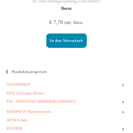
Dr. Clark-Nahrungsergänzung
,
GESUNDHEIT
Borax
€
7,70
inkl. Mwst.
In den Warenkorb
Produktkategorien
›
GESUNDHEIT
TESLA-Energie-Platten
›
EM – EFFEKTIVE MIKROORGANISMEN
›
BIOEMSAN Naturkosmetik
HUNZA-Salz
›
BÜCHER