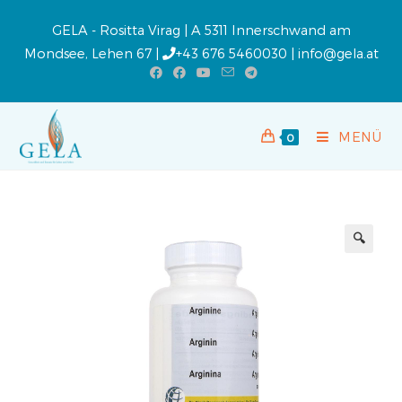
GELA - Rositta Virag | A 5311 Innerschwand am
Mondsee, Lehen 67 |
+43 676 5460030
|
info@gela.at
MENÜ
0