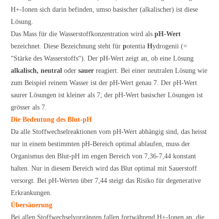
H+-Ionen sich darin befinden, umso basischer (alkalischer) ist diese
Lösung.
Das Mass für die Wasserstoffkonzentration wird als
pH-Wert
bezeichnet. Diese Bezeichnung steht für
p
otentia
H
ydrogenii (=
“Stärke des Wasserstoffs“). Der pH-Wert zeigt an, ob eine Lösung
alkalisch,
neutral
oder
sauer
reagiert. Bei einer neutralen Lösung wie
zum Beispiel reinem Wasser ist der pH-Wert genau 7. Der pH-Wert
saurer Lösungen ist kleiner als 7; der pH-Wert basischer Lösungen ist
grösser als 7.
Die Bedeutung des Blut-pH
Da alle Stoffwechselreaktionen vom pH-Wert abhängig sind, das heisst
nur in einem bestimmten pH-Bereich optimal ablaufen, muss der
Organismus den Blut-pH im engen Bereich von 7,36-7,44 konstant
halten. Nur in diesem Bereich wird das Blut optimal mit Sauerstoff
versorgt. Bei pH-Werten über 7,44 steigt das Risiko für degenerative
Erkrankungen.
Übersäuerung
Bei allen Stoffwechselvorgängen fallen fortwährend H+-Ionen an, die