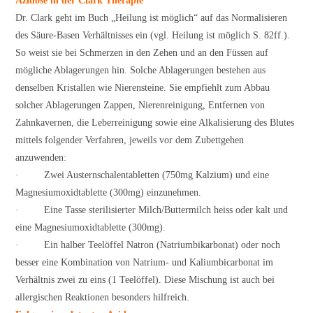
Azidose in der Clark Therapie
Dr. Clark geht im Buch „Heilung ist möglich“ auf das Normalisieren
des Säure-Basen Verhältnisses ein (vgl. Heilung ist möglich S. 82ff.).
So weist sie bei Schmerzen in den Zehen und an den Füssen auf
mögliche Ablagerungen hin. Solche Ablagerungen bestehen aus
denselben Kristallen wie Nierensteine. Sie empfiehlt zum Abbau
solcher Ablagerungen Zappen, Nierenreinigung, Entfernen von
Zahnkavernen, die Leberreinigung sowie eine Alkalisierung des Blutes
mittels folgender Verfahren, jeweils vor dem Zubettgehen
anzuwenden:
· Zwei Austernschalentabletten (750mg Kalzium) und eine
Magnesiumoxidtablette (300mg) einzunehmen.
· Eine Tasse sterilisierter Milch/Buttermilch heiss oder kalt und
eine Magnesiumoxidtablette (300mg).
· Ein halber Teelöffel Natron (Natriumbikarbonat) oder noch
besser eine Kombination von Natrium- und Kaliumbicarbonat im
Verhältnis zwei zu eins (1 Teelöffel). Diese Mischung ist auch bei
allergischen Reaktionen besonders hilfreich.