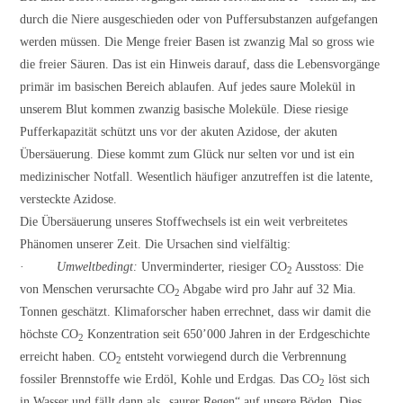
durch die Niere ausgeschieden oder von Puffersubstanzen aufgefangen
werden müssen. Die Menge freier Basen ist zwanzig Mal so gross wie
die freier Säuren. Das ist ein Hinweis darauf, dass die Lebensvorgänge
primär im basischen Bereich ablaufen. Auf jedes saure Molekül in
unserem Blut kommen zwanzig basische Moleküle. Diese riesige
Pufferkapazität schützt uns vor der akuten Azidose, der akuten
Übersäuerung. Diese kommt zum Glück nur selten vor und ist ein
medizinischer Notfall. Wesentlich häufiger anzutreffen ist die latente,
versteckte Azidose.
Die Übersäuerung unseres Stoffwechsels ist ein weit verbreitetes
Phänomen unserer Zeit. Die Ursachen sind vielfältig:
·
Umweltbedingt:
Unverminderter, riesiger CO
Ausstoss: Die
2
von Menschen verursachte CO
Abgabe wird pro Jahr auf 32 Mia.
2
Tonnen geschätzt. Klimaforscher haben errechnet, dass wir damit die
höchste CO
Konzentration seit 650’000 Jahren in der Erdgeschichte
2
erreicht haben. CO
entsteht vorwiegend durch die Verbrennung
2
fossiler Brennstoffe wie Erdöl, Kohle und Erdgas. Das CO
löst sich
2
in Wasser und fällt dann als „saurer Regen“ auf unsere Böden. Dies