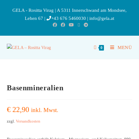
GELA - Rositta Virag | A 5311 Innerschwand am Mondsee,
Lehen 67 |
+43 676 5460030
|
info@gela.at
MENÜ
0
Basenmineralien
€
22,90
inkl. Mwst.
zzgl.
Versandkosten