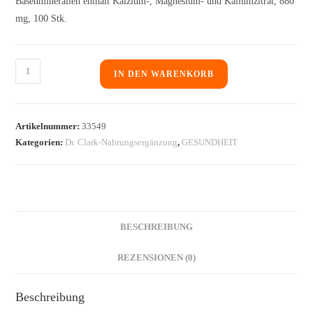
Basenmineralien enthält Kalzium-, Magnesium- und Kaliumzitrat, 880
mg, 100 Stk.
IN DEN WARENKORB
Artikelnummer:
33549
Kategorien:
Dr. Clark-Nahrungsergänzung
,
GESUNDHEIT
BESCHREIBUNG
REZENSIONEN (0)
Beschreibung