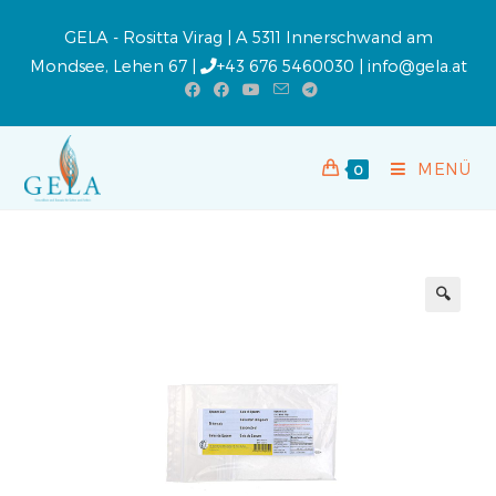
GELA - Rositta Virag | A 5311 Innerschwand am
Mondsee, Lehen 67 |
+43 676 5460030
|
info@gela.at
MENÜ
0