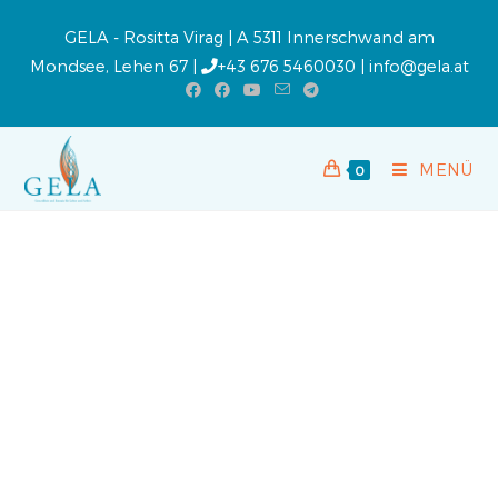
GELA - Rositta Virag | A 5311 Innerschwand am
Mondsee, Lehen 67 |
+43 676 5460030
|
info@gela.at
MENÜ
0