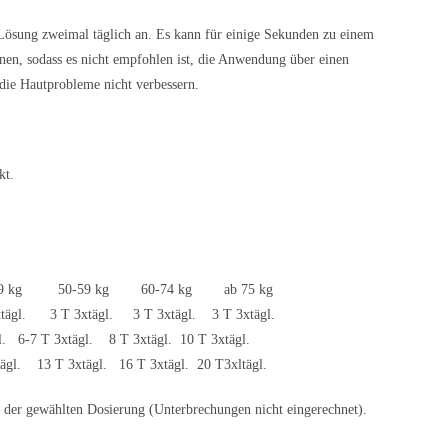
ösung zweimal täglich an. Es kann für einige Sekunden zu einem
en, sodass es nicht empfohlen ist, die Anwendung über einen
die Hautprobleme nicht verbessern.
kt.
 kg 50-59 kg 60-74 kg ab 75 kg
. 3 T 3xtägl. 3 T 3xtägl. 3 T 3xtägl.
. 6-7 T 3xtägl. 8 T 3xtägl. 10 T 3xtägl.
13 T 3xtägl. 16 T 3xtägl. 20 T3xltägl.
 der gewählten Dosierung (Unterbrechungen nicht eingerechnet).