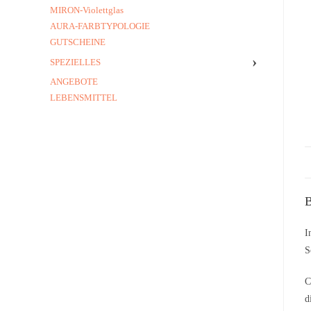
MIRON-Violettglas
AURA-FARBTYPOLOGIE
GUTSCHEINE
›
SPEZIELLES
ANGEBOTE
LEBENSMITTEL
B
I
S
C
d