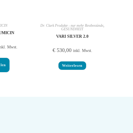
ICIN
Dr. Clark Produkte - nur mehr Restbestände
,
GESUNDHEIT
UMICIN
VARI SILVER 2.0
nkl. Mwst.
€
530,00
inkl. Mwst.
len
Weiterlesen