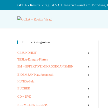
GELA - Rositta Virag | A 5311 Innerschwand am Mondsee, 
Produktkategorien
›
GESUNDHEIT
TESLA-Energie-Platten
›
EM – EFFEKTIVE MIKROORGANISMEN
›
BIOEMSAN Naturkosmetik
HUNZA-Salz
›
BÜCHER
›
CD + DVD
›
BLUME DES LEBENS