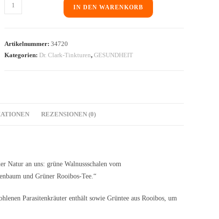
IN DEN WARENKORB
Artikelnummer:
34720
Kategorien:
Dr. Clark-Tinkturen
,
GESUNDHEIT
MATIONEN
REZENSIONEN (0)
 der Natur an uns: grüne Walnussschalen vom
enbaum und Grüner Rooibos-Tee.“
ohlenen Parasitenkräuter enthält sowie Grüntee aus Rooibos, um