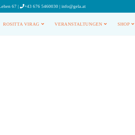
Lehen 67 |
+43 676 5460030
|
info@gela.at
ROSITTA VIRAG
VERANSTALTUNGEN
SHOP