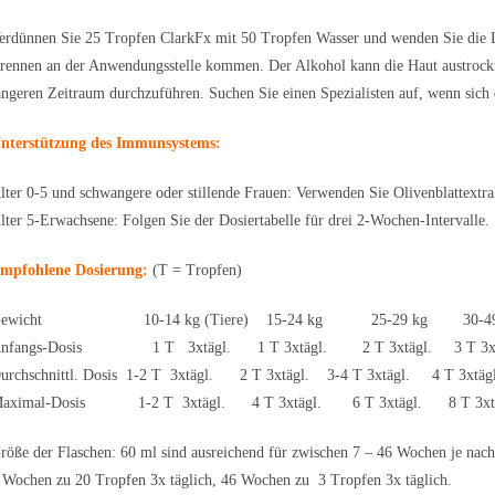
erdünnen Sie 25 Tropfen ClarkFx mit 50 Tropfen Wasser und wenden Sie die L
rennen an der Anwendungsstelle kommen. Der Alkohol kann die Haut austrockn
ängeren Zeitraum durchzuführen. Suchen Sie einen Spezialisten auf, wenn sich 
nterstützung des Immunsystems:
lter 0-5 und schwangere oder stillende Frauen: Verwenden Sie Olivenblattextra
lter 5-Erwachsene: Folgen Sie der Dosiertabelle für drei 2-Wochen-Intervalle.
mpfohlene Dosierung:
(T = Tropfen)
Gewicht 10-14 kg (Tiere) 15-24 kg 25-29 kg 30-49
nfangs-Dosis 1 T 3xtägl. 1 T 3xtägl. 2 T 3xtägl. 3 T 3xtägl
urchschnittl. Dosis 1-2 T 3xtägl. 2 T 3xtägl. 3-4 T 3xtägl. 4 T 3xtägl
aximal-Dosis 1-2 T 3xtägl. 4 T 3xtägl. 6 T 3xtägl. 8 T 3xtägl. 
röße der Flaschen: 60 ml sind ausreichend für zwischen 7 – 46 Wochen je nach
 Wochen zu 20 Tropfen 3x täglich, 46 Wochen zu 3 Tropfen 3x täglich.