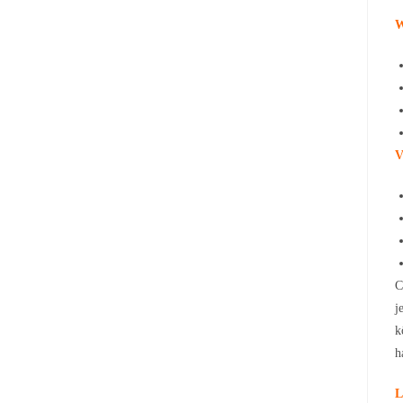
W
V
C
j
k
h
L