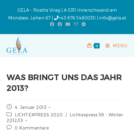
GELA - Rositta Virag | A 5311 Innerschwand am
Mondsee, Lehen 67 |
+43 676 5460030
|
info@gela.at
MENÜ
0
WAS BRINGT UNS DAS JAHR
2013?
4. Januar 2013
LICHTEXPRESS 2020
/
Lichtexpress 59 - Winter
2012/13
0 Kommentare