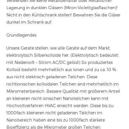
Verwenden Sie keine Metallbehälter oder Metalllöffel!
Lagerung in dunklen Gläsern (Miron-Violettglasflaschen)!
Nicht in den Kühlschrank stellen! Bewahren Sie die Gläser
dunkel im Schrank auf.
Grundlegendes:
Unsere Geräte stellen, wie alle Geräte auf dem Markt,
elektrolytisch Silberkolloide her. (Elektrolytisch bedeutet:
mit Niedervolt –
Strom
AC/DC
gelöst
) So produziertes
Kolloid besteht mehrheitlich aus Ionen und zu ca. 10 %
aus nicht elektrisch geladenen Teilchen. Diese
nichtionischen kolloidalen Teilchen sind mehrheitlich im
Mikrometerbereich. Bessere Qualität mit größerem Anteil
an kleineren nicht ionischen Nanoteilchen kann mit
Hochvoltverfahren HVAC erreicht werden. Diese bis zu
1000fach kleineren nicht geladenen Teilchen im
Nanobereich haben eine bis zu 1000fach stärkere
Bioeffizienz als die Mikrometer großen Teilchen.