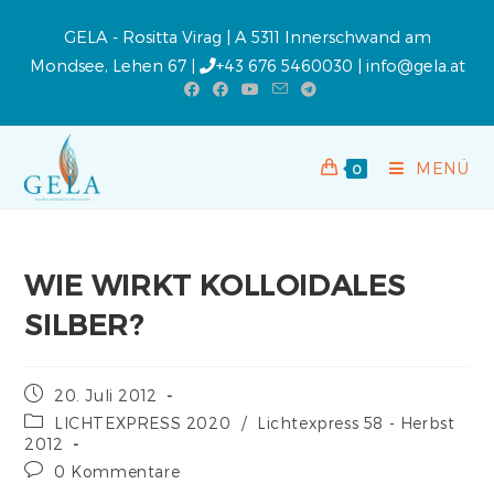
GELA - Rositta Virag | A 5311 Innerschwand am
Mondsee, Lehen 67 |
+43 676 5460030
|
info@gela.at
MENÜ
0
WIE WIRKT KOLLOIDALES
SILBER?
20. Juli 2012
LICHTEXPRESS 2020
/
Lichtexpress 58 - Herbst
2012
0 Kommentare