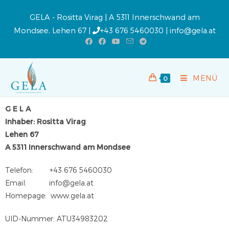
GELA - Rositta Virag | A 5311 Innerschwand am
Mondsee, Lehen 67 |
+43 676 5460030
|
info@gela.at
MENÜ
0
G E L A
Inhaber: Rositta Virag
Lehen 67
A 5311 Innerschwand am Mondsee
Telefon: +43 676 5460030
Email: info@gela.at
Homepage: www.gela.at
UID-Nummer: ATU34983202