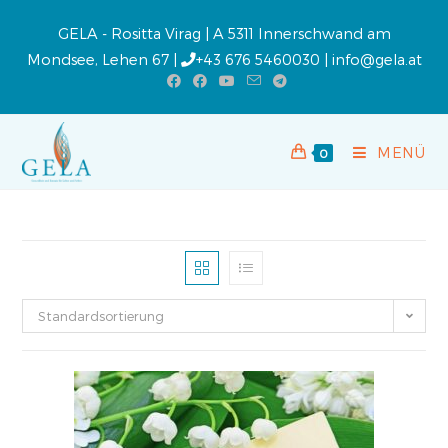
GELA - Rositta Virag | A 5311 Innerschwand am
Mondsee, Lehen 67 |
+43 676 5460030
|
info@gela.at
MENÜ
0
Standardsortierung