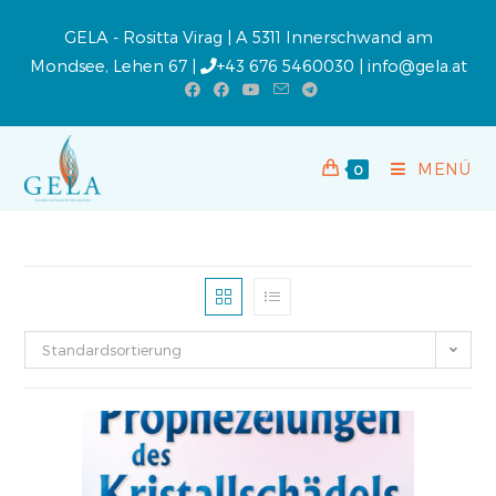
GELA - Rositta Virag | A 5311 Innerschwand am
Mondsee, Lehen 67 |
+43 676 5460030
|
info@gela.at
MENÜ
0
Standardsortierung