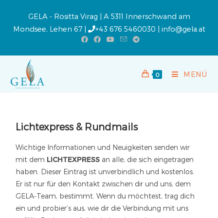
GELA - Rositta Virag | A 5311 Innerschwand am
Mondsee, Lehen 67 |
+43 676 5460030
|
info@gela.at
MENÜ
0
Lichtexpress & Rundmails
Wichtige Informationen und Neuigkeiten senden wir
mit dem
LICHTEXPRESS
an alle, die sich eingetragen
haben. Dieser Eintrag ist unverbindlich und kostenlos.
Er ist nur für den Kontakt zwischen dir und uns, dem
GELA-Team, bestimmt. Wenn du möchtest, trag dich
ein und probier’s aus, wie dir die Verbindung mit uns