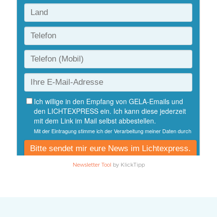
Newsletter Tool
by KlickTipp