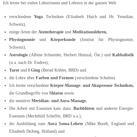
Ich lernte bei vielen Lehrerinnen und Lehrern in der ganzen Welt
verschiedene
Yoga
Techniken (Elisabeth Haich und Hr. Yesudian,
Schweiz),
einige Arten der
Atemtherapie
und
Meditationslehren,
Physiognomie
und
Körperkunde
(Institut für Physiognomie,
Schweiz),
Astrologie
(Albine Schneider, Herbert Hemzal, Öst.) und
Kabbalistik
(u.a. nach Dr. Endres),
Tarot
und
I Ging
(Bernd Köhler, BRD) und
die Lehre über
Farben und Formen
(verschiedene Schulen).
Ich lernte verschiedene
Körper-Massage- und Akupressur-Techniken,
die Grundbegriffe von
Shiatsu
sowie
die sensitive
Meridian- und Aura-Massage.
Die Arbeit mit Essenzen kam dazu:
Bachblüten
und anderen Energie-
Essenzen (Mechthild Scheffer, BRD u.a.),
die Ausbildung zum
Aura Soma-Lehrer
(Mike Booth, England und
Elisabeth DeJong, Holland) und