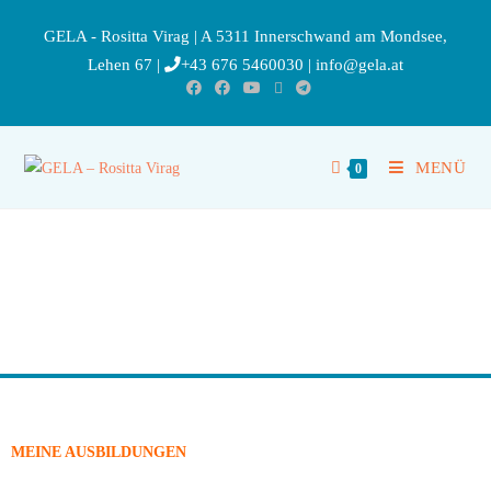
GELA - Rositta Virag | A 5311 Innerschwand am Mondsee,
Lehen 67 |
+43 676 5460030
|
info@gela.at
MENÜ
0
MEINE AUSBILDUNGEN