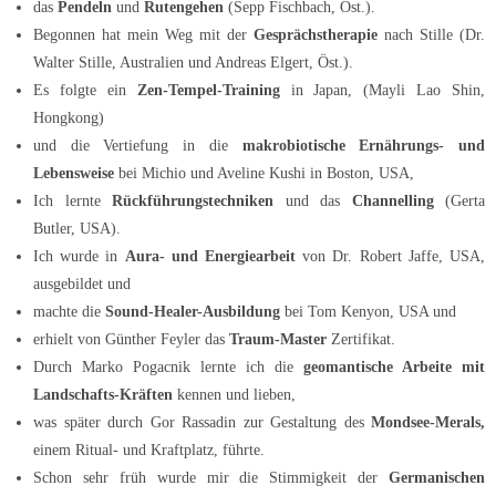
das
Pendeln
und
Rutengehen
(Sepp Fischbach, Öst.).
Begonnen hat mein Weg mit der
Gesprächstherapie
nach Stille (Dr.
Walter Stille, Australien und Andreas Elgert, Öst.).
Es folgte ein
Zen-Tempel-Training
in Japan, (Mayli Lao Shin,
Hongkong)
und die Vertiefung in die
makrobiotische Ernährungs- und
Lebensweise
bei Michio und Aveline Kushi in Boston, USA,
Ich lernte
Rückführungstechniken
und das
Channelling
(Gerta
Butler, USA).
Ich wurde in
Aura- und Energiearbeit
von Dr. Robert Jaffe, USA,
ausgebildet und
machte die
Sound-Healer-Ausbildung
bei Tom Kenyon, USA und
erhielt von Günther Feyler das
Traum-Master
Zertifikat.
Durch Marko Pogacnik lernte ich die
geomantische Arbeite
mit
Landschafts-Kräften
kennen und lieben,
was später durch Gor Rassadin zur Gestaltung des
Mondsee-Merals,
einem Ritual- und Kraftplatz, führte.
Schon sehr früh wurde mir die Stimmigkeit der
Germanischen