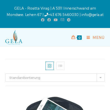
GELA - Rositta Virag | A 5311 Innerschwand am
Mondsee, Lehen 67 |
+43 676 5460030
|
info@gela.at
MENÜ
0
Standardsortierung