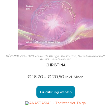
BÜCHER
,
CD + DVD
,
Hellende Klänge
,
Meditation
,
Neue Wissenschaft
,
Russisches Heilwissen
CHRISTINA
€
16,20
–
€
20,50
inkl. Mwst.
Ausführung wählen