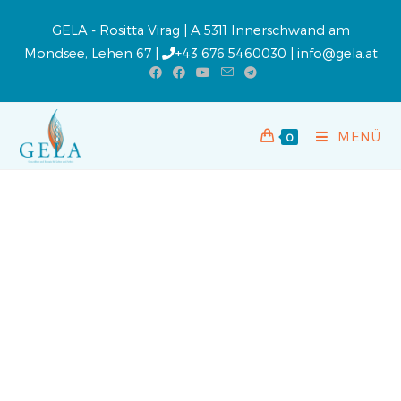
GELA - Rositta Virag | A 5311 Innerschwand am
Mondsee, Lehen 67 |
+43 676 5460030
|
info@gela.at
MENÜ
0