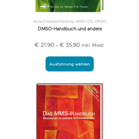
Aura/Chakren/Heilung
,
MMS, CDL, DMSO
DMSO-Handbuch und andere
€
21,90
–
€
35,90
inkl. Mwst.
Ausführung wählen