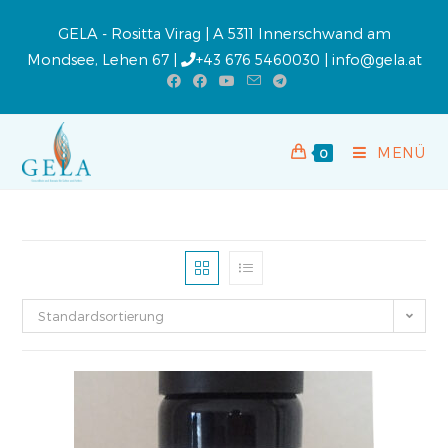
GELA - Rositta Virag | A 5311 Innerschwand am
Mondsee, Lehen 67 |
+43 676 5460030
|
info@gela.at
MENÜ
0
Standardsortierung