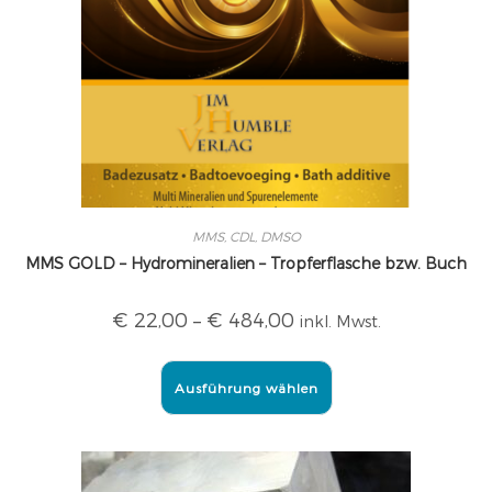
MMS, CDL, DMSO
MMS GOLD – Hydromineralien – Tropferflasche bzw. Buch
€
22,00
–
€
484,00
inkl. Mwst.
Ausführung wählen