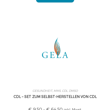
GESUNDHEIT
,
MMS, CDL, DMSO
CDL – SET ZUM SELBST-HERSTELLEN VON CDL
€
9,50
–
€
64,50
inkl. Mwst.