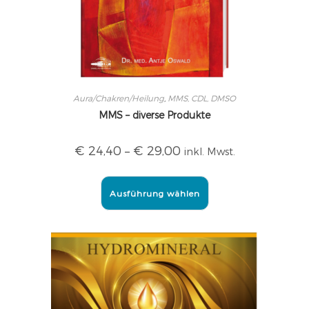
Aura/Chakren/Heilung
,
MMS, CDL, DMSO
MMS – diverse Produkte
€
24,40
–
€
29,00
inkl. Mwst.
Ausführung wählen