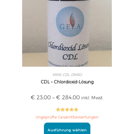
MMS, CDL, DMSO
CDL – Chlordioxid-Lösung
€
23,00
–
€
284,00
inkl. Mwst.
Bewertet mit
Ungeprüfte Gesamtbewertungen
5.00
von 5
Ausführung wählen