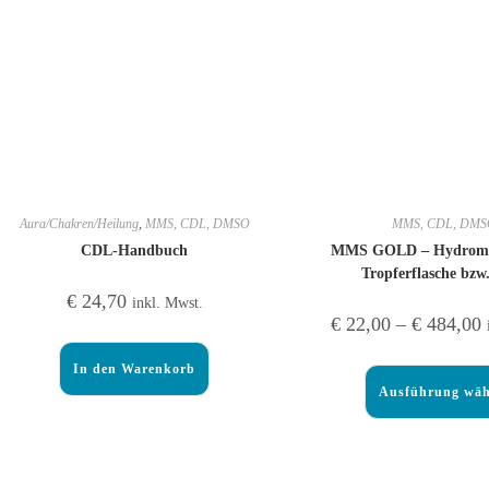
Aura/Chakren/Heilung
,
MMS, CDL, DMSO
MMS, CDL, DM
CDL-Handbuch
MMS GOLD – Hydromin
Tropferflasche bzw
€
24,70
inkl. Mwst.
€
22,00
–
€
484,00
In den Warenkorb
Ausführung wäh