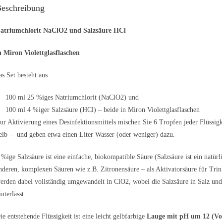
eschreibung
atriumchlorit NaClO2 und Salzsäure HCl
n Miron Violettglasflaschen
as Set besteht aus
100 ml 25 %iges Natriumchlorit (NaClO2) und
100 ml 4 %iger Salzsäure (HCl) – beide in Miron Violettglasflaschen
ur Aktivierung eines Desinfektionsmittels mischen Sie 6 Tropfen jeder Flüssigk
elb – und geben etwa einen Liter Wasser (oder weniger) dazu.
 %ige Salzsäure ist eine einfache, biokompatible Säure (Salzsäure ist ein natür
nderen, komplexen Säuren wie z.B. Zitronensäure – als Aktivatorsäure für Tri
erden dabei vollständig umgewandelt in ClO2, wobei die Salzsäure in Salz und
interlässt.
ie entstehende Flüssigkeit ist eine leicht gelbfarbige
Lauge mit pH um 12
(Vo