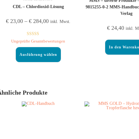
MMS – diverse Produkte –
CDL – Chlordioxid-Lösung
9815255-0-2 MMS-Handbuch
Verlag
€
23,00
–
€
284,00
inkl. Mwst.
€
24,40
inkl. M
Bewertet mit
Ungeprüfte Gesamtbewertungen
5.00
von 5
In den Warenk
Ausführung wählen
Ähnliche Produkte