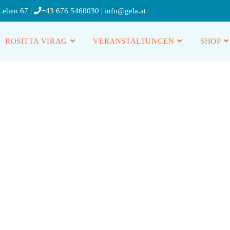
Lehen 67 |
+43 676 5460030
|
info@gela.at
ROSITTA VIRAG
VERANSTALTUNGEN
SHOP