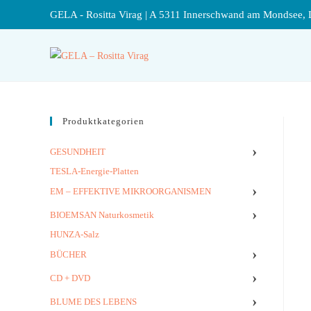
GELA - Rositta Virag | A 5311 Innerschwand am Mondsee, 
Produktkategorien
›
GESUNDHEIT
TESLA-Energie-Platten
›
EM – EFFEKTIVE MIKROORGANISMEN
›
BIOEMSAN Naturkosmetik
HUNZA-Salz
›
BÜCHER
›
CD + DVD
›
BLUME DES LEBENS