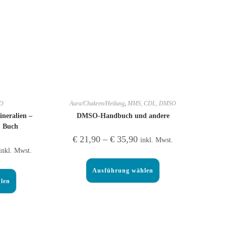
SO
Aura/Chakren/Heilung
,
MMS, CDL, DMSO
eralien –
DMSO-Handbuch und andere
. Buch
€
21,90
–
€
35,90
inkl. Mwst.
inkl. Mwst.
Ausführung wählen
len