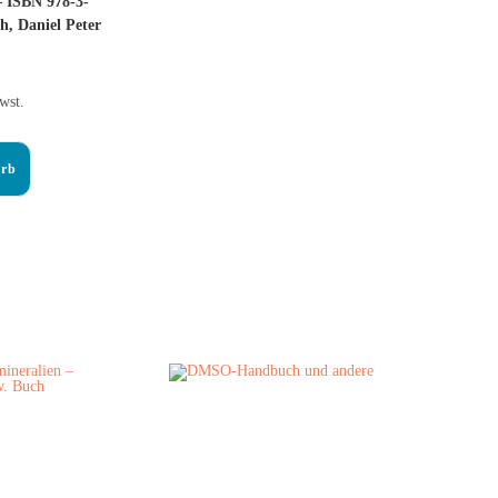
 ISBN 978-3-
, Daniel Peter
wst.
orb