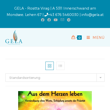
GELA - Rositta Virag | A 5311 Innerschwand am
Mondsee, Lehen 67 |
+43 676 5460030
|
info@gela.at
MENÜ
0
Standardsortierung