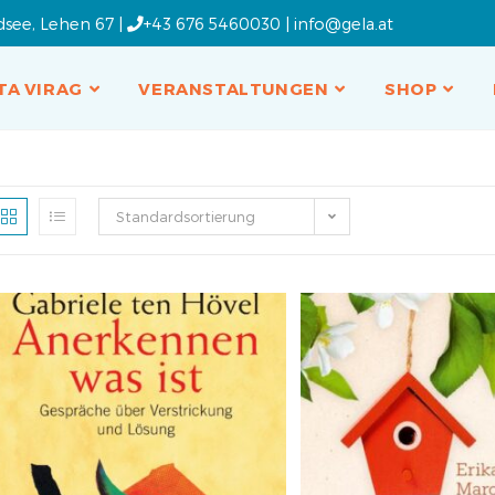
dsee, Lehen 67 |
+43 676 5460030
|
info@gela.at
TA VIRAG
VERANSTALTUNGEN
SHOP
Standardsortierung