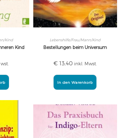
nn/Kind
Lebenshilfe/Frau/Mann/Kind
nneren Kind
Bestellungen beim Universum
€
13,40
Mwst.
inkl. Mwst.
orb
In den Warenkorb