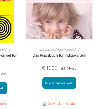
nn/Kind
Lebenshilfe/Frau/Mann/Kind
 Formel für
Das Praxisbuch für Indigo-Eltern
€
10,30
inkl. Mwst.
Mwst.
In den Warenkorb
orb