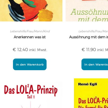
Lebenshilfe/Frau/Mann/Kind
Lebenshilfe/Frau/Ma
Anerkennen was ist
Aussöhnung mit dem i
€
12,40
€
11,90
inkl. Mwst.
inkl. 
In den Warenkorb
In den Warenk