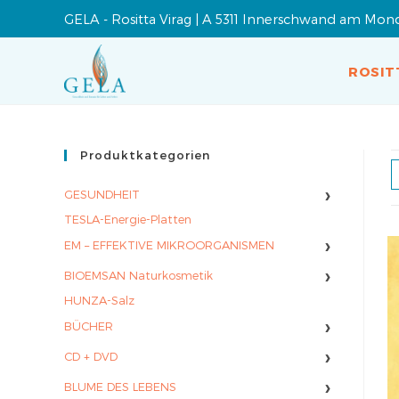
GELA - Rositta Virag | A 5311 Innerschwand am Mon
ROSIT
Produktkategorien
›
GESUNDHEIT
TESLA-Energie-Platten
›
EM – EFFEKTIVE MIKROORGANISMEN
›
BIOEMSAN Naturkosmetik
HUNZA-Salz
›
BÜCHER
›
CD + DVD
›
BLUME DES LEBENS