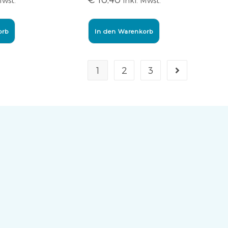
Mwst.
inkl. Mwst.
orb
In den Warenkorb
1
2
3