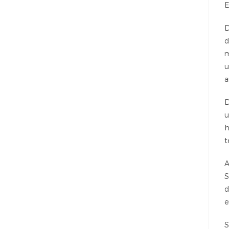
E
D
d
m
u
a
D
u
h
t
A
S
d
e
S