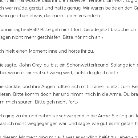
icht einmal wusste, dass ihr die Tabletten fehlten. Ein Wort zog d
ch war müde, gereizt und hatte genug. Wir waren beide an den Gr
ann geschah etwas, das mein Leben veränderte.
onnie sagte: »Halt! Bitte geh nicht fort. Gerade jetzt brauche i
agen nicht mehr geschlafen. Bitte hör mich an.«
ch hielt einen Moment inne und hörte ihr zu.
ie sagte: »John Gray, du bist ein Schönwetterfreund. Solange ich d
ber wenn es einmal schwierig wird, läufst du gleich fort.«
ie stockte, und ihre Augen füllten sich mit Tränen. »Jetzt zum Beis
ieten. Bitte komm doch her und nimm mich in die Arme. Du brau
m mich spüren. Bitte geh nicht fort.«
ch ging zu ihr und nahm sie schweigend in die Arme. Sie fing an, 
ass ich nicht weggegangen war, und sagte, wie gut es ihr getan h
n diesem Moment ging mir auf, was es wirklich heißt zu lieben 