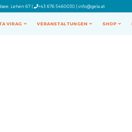
dsee, Lehen 67 |
+43 676 5460030
|
info@gela.at
TA VIRAG
VERANSTALTUNGEN
SHOP