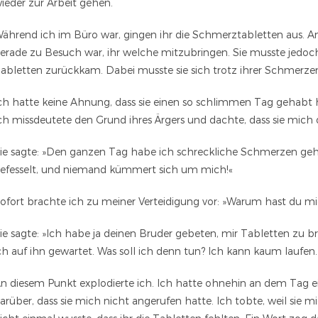
ieder zur Arbeit gehen.
ährend ich im Büro war, gingen ihr die Schmerztabletten aus. An
erade zu Besuch war, ihr welche mitzubringen. Sie musste jedoc
abletten zurückkam. Dabei musste sie sich trotz ihrer Schmer
ch hatte keine Ahnung, dass sie einen so schlimmen Tag gehabt ha
ch missdeutete den Grund ihres Ärgers und dachte, dass sie mich
ie sagte: »Den ganzen Tag habe ich schreckliche Schmerzen geha
efesselt, und niemand kümmert sich um mich!«
ofort brachte ich zu meiner Verteidigung vor: »Warum hast du m
ie sagte: »Ich habe ja deinen Bruder gebeten, mir Tabletten zu b
ch auf ihn gewartet. Was soll ich denn tun? Ich kann kaum laufen.
n diesem Punkt explodierte ich. Ich hatte ohnehin an dem Tag e
arüber, dass sie mich nicht angerufen hatte. Ich tobte, weil sie 