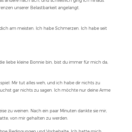
as andere nach sich, und schließlich ging ich hinaus.
enzen unserer Belastbarkeit angelangt.
ch dich am meisten. Ich habe Schmerzen. Ich habe seit
ie liebe kleine Bonnie bin, bist du immer für mich da,
piel: Mir tut alles weh, und ich habe dir nichts zu
chst gar nichts zu sagen. Ich möchte nur deine Arme
leise zu weinen. Nach ein paar Minuten dankte sie mir,
atte, von mir gehalten zu werden.
– ohne Bedingungen und Vorbehalte. Ich hatte mich