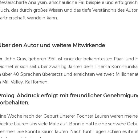
esserscharfe Analysen, anschauliche Fallbeispiele und erfolgrei
uch, das durch großes Wissen und das tiefe Verständnis des Auto
artnerschaft wandeln kann.
Über den Autor und weitere Mitwirkende
r. John Gray, geboren 1951, ist einer der bekanntesten Paar- und
idmet er sich seit über zwanzig Jahren dem Thema Kommunikat
n über 40 Sprachen übersetzt und erreichten weltweit Millionenau
n Mill Valley, Kalifornien.
rolog. Abdruck erfolgt mit freundlicher Genehmigun
orbehalten.
ine Woche nach der Geburt unserer Tochter Lauren waren meine F
eckte Lauren uns viele Male auf. Bonnie hatte eine schwere Geb
ehmen. Sie konnte kaum laufen. Nach fünf Tagen schien es ihr etw