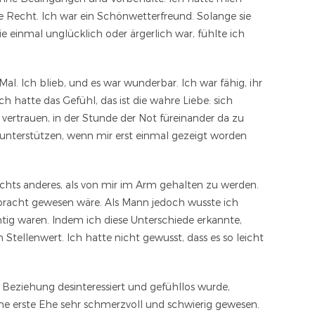
 Recht. Ich war ein Schönwetterfreund. Solange sie
ie einmal unglücklich oder ärgerlich war, fühlte ich
Mal. Ich blieb, und es war wunderbar. Ich war fähig, ihr
 hatte das Gefühl, das ist die wahre Liebe: sich
rtrauen, in der Stunde der Not füreinander da zu
zu unterstützen, wenn mir erst einmal gezeigt worden
ichts anderes, als von mir im Arm gehalten zu werden.
ebracht gewesen wäre. Als Mann jedoch wusste ich
htig waren. Indem ich diese Unterschiede erkannte,
llenwert. Ich hatte nicht gewusst, dass es so leicht
r Beziehung desinteressiert und gefühllos wurde,
ine erste Ehe sehr schmerzvoll und schwierig gewesen.