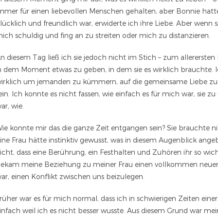
mmer für einen liebevollen Menschen gehalten, aber Bonnie hatte
lücklich und freundlich war, erwiderte ich ihre Liebe. Aber wenn s
ich schuldig und fing an zu streiten oder mich zu distanzieren.
n diesem Tag ließ ich sie jedoch nicht im Stich – zum allerersten 
n dem Moment etwas zu geben, in dem sie es wirklich brauchte. Ich
irklich um jemanden zu kümmern, auf die gemeinsame Liebe zu ve
ein. Ich konnte es nicht fassen, wie einfach es für mich war, sie 
ar, wie.
ie konnte mir das die ganze Zeit entgangen sein? Sie brauchte n
ine Frau hätte instinktiv gewusst, was in diesem Augenblick ang
icht, dass eine Berührung, ein Festhalten und Zuhören ihr so wic
ekam meine Beziehung zu meiner Frau einen vollkommen neuen Ste
ar, einen Konflikt zwischen uns beizulegen.
rüher war es für mich normal, dass ich in schwierigen Zeiten eine
infach weil ich es nicht besser wusste. Aus diesem Grund war me