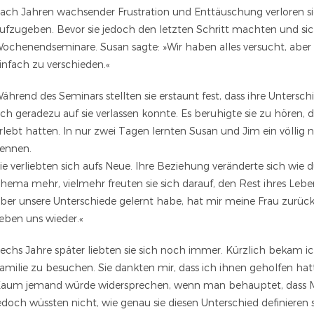
ach Jahren wachsender Frustration und Enttäuschung verloren sie
ufzugeben. Bevor sie jedoch den letzten Schritt machten und sich
ochenendseminare. Susan sagte: »Wir haben alles versucht, aber 
infach zu verschieden.«
ährend des Seminars stellten sie erstaunt fest, dass ihre Untersc
ich geradezu auf sie verlassen konnte. Es beruhigte sie zu hören,
rlebt hatten. In nur zwei Tagen lernten Susan und Jim ein völlig
ennen.
ie verliebten sich aufs Neue. Ihre Beziehung veränderte sich wi
hema mehr, vielmehr freuten sie sich darauf, den Rest ihres Lebe
ber unsere Unterschiede gelernt habe, hat mir meine Frau zurück
ieben uns wieder.«
echs Jahre später liebten sie sich noch immer. Kürzlich bekam ic
amilie zu besuchen. Sie dankten mir, dass ich ihnen geholfen h
aum jemand würde widersprechen, wenn man behauptet, dass Mä
edoch wüssten nicht, wie genau sie diesen Unterschied definieren s