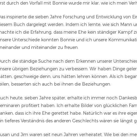
rst durch den Vorfall mit Bonnie wurde mir klar, wie ich mein Ve
as inspirierte die sieben Jahre Forschung und Entwicklung von Ei
iesem Buch dargelegt werden. Indem ich lernte, wie sich Mann un
achte ich die Erfahrung, dass meine Ehe kein ständiger Kampf zu
nsere Unterschiede konnten Bonnie und ich unsere Kommunikatio
neinander und miteinander zu freuen.
urch die ständige Suche nach dem Erkennen unserer Unterschie
nsere übrigen Beziehungen zu verbessern. Wir haben Dinge gelern
ätten, geschweige denn, uns hätten lehren können. Als ich beg
eilen, besserten sich auch bei ihnen die Beziehungen.
uch heute, sieben Jahre später, erhalte ich immer noch Dankesb
eminaren profitiert haben. Ich erhalte Bilder von glücklichen Fami
anken, dass ich ihre Ehe gerettet habe. Natürlich war es ihre eig
in tieferes Verständnis des anderen Geschlechts wären sie längst 
usan und Jim waren seit neun Jahren verheiratet. Wie bei den me