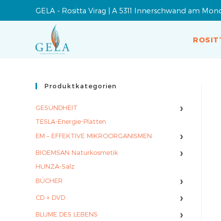
GELA - Rositta Virag | A 5311 Innerschwand am Mon
ROSIT
Produktkategorien
›
GESUNDHEIT
TESLA-Energie-Platten
›
EM – EFFEKTIVE MIKROORGANISMEN
›
BIOEMSAN Naturkosmetik
HUNZA-Salz
›
BÜCHER
›
CD + DVD
›
BLUME DES LEBENS