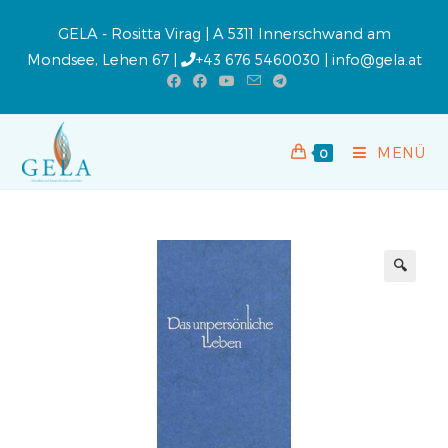
GELA - Rositta Virag | A 5311 Innerschwand am
Mondsee, Lehen 67 |
+43 676 5460030
|
info@gela.at
MENÜ
0