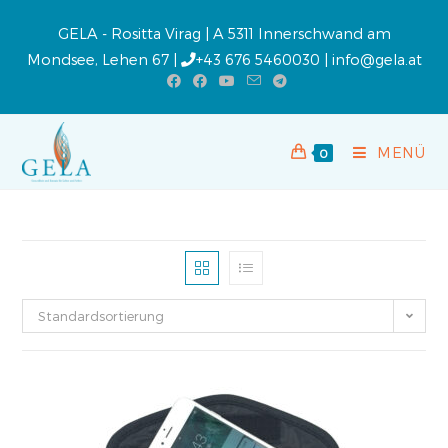
GELA - Rositta Virag | A 5311 Innerschwand am
Mondsee, Lehen 67 |
+43 676 5460030
|
info@gela.at
MENÜ
0
Standardsortierung