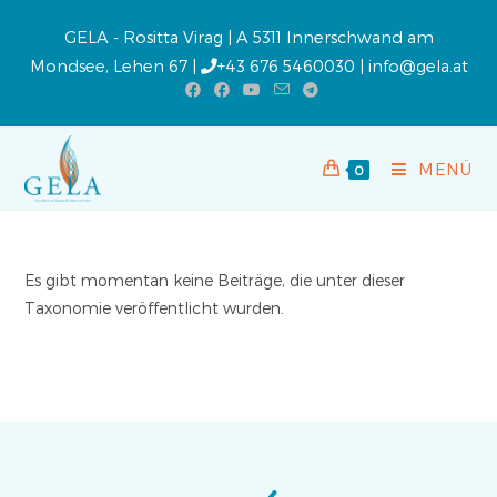
GELA - Rositta Virag | A 5311 Innerschwand am
Mondsee, Lehen 67 |
+43 676 5460030
|
info@gela.at
MENÜ
0
Es gibt momentan keine Beiträge, die unter dieser
Taxonomie veröffentlicht wurden.