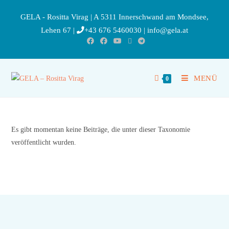
GELA - Rositta Virag | A 5311 Innerschwand am Mondsee,
Lehen 67 |
+43 676 5460030
|
info@gela.at
MENÜ
0
Es gibt momentan keine Beiträge, die unter dieser Taxonomie
veröffentlicht wurden.