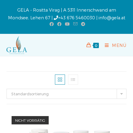
GELA - Rositta Virag | A 5311 Innerschwand am
Mondsee, Lehen 67 |
+43 676 5460030
|
info@gela.at
MENÜ
0
Standardsortierung
NICHT VORRÄTIG