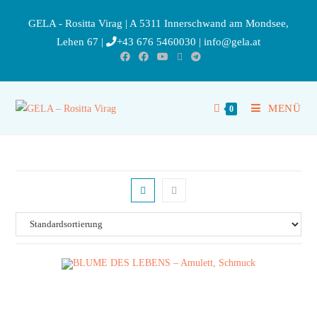
GELA - Rositta Virag | A 5311 Innerschwand am Mondsee,
Lehen 67 |
+43 676 5460030
|
info@gela.at
MENÜ
0