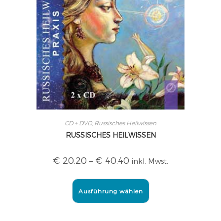
CD + DVD
,
Russisches Heilwissen
RUSSISCHES HEILWISSEN
€
20,20
–
€
40,40
inkl. Mwst.
Ausführung wählen