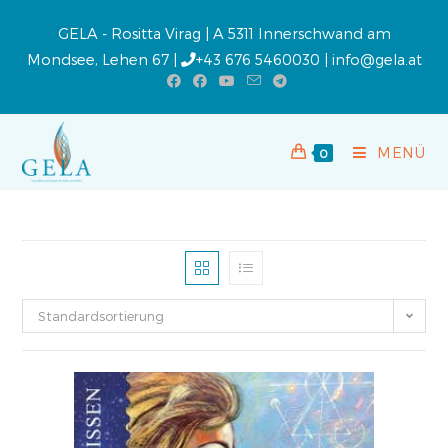
GELA - Rositta Virag | A 5311 Innerschwand am
Mondsee, Lehen 67 |
+43 676 5460030
|
info@gela.at
MENÜ
0
Standardsortierung