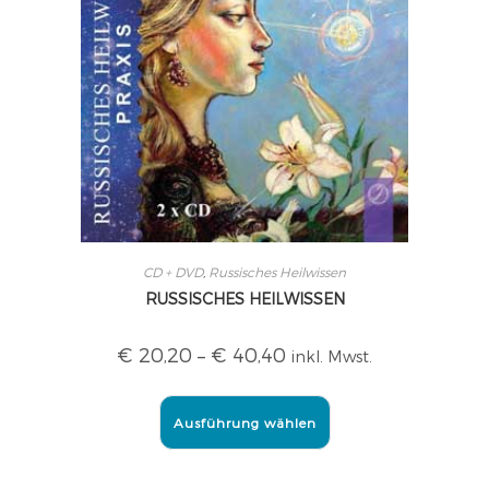
CD + DVD
,
Russisches Heilwissen
RUSSISCHES HEILWISSEN
€
20,20
–
€
40,40
inkl. Mwst.
Ausführung wählen