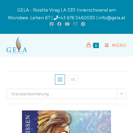
GELA - Rositta Virag | A 5311 Innerschwand am
Mondsee, Lehen 67 |
+43 676 5460030
|
info@gela.at
MENÜ
0
Standardsortierung