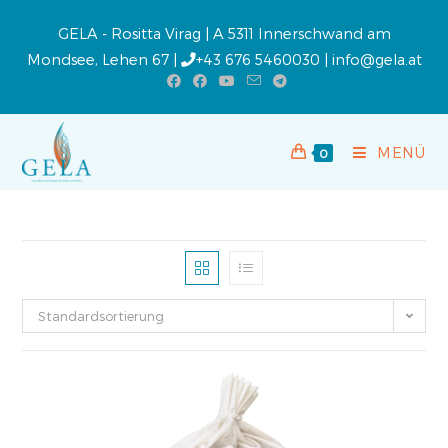
GELA - Rositta Virag | A 5311 Innerschwand am
Mondsee, Lehen 67 |
+43 676 5460030
|
info@gela.at
MENÜ
0
Standardsortierung