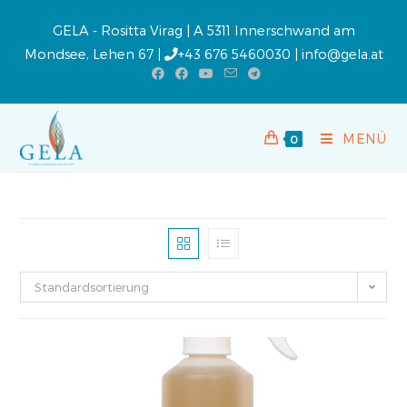
GELA - Rositta Virag | A 5311 Innerschwand am
Mondsee, Lehen 67 |
+43 676 5460030
|
info@gela.at
MENÜ
0
Standardsortierung