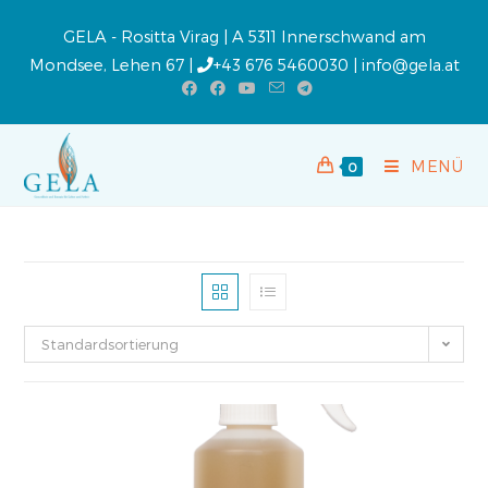
GELA - Rositta Virag | A 5311 Innerschwand am
Mondsee, Lehen 67 |
+43 676 5460030
|
info@gela.at
MENÜ
0
Standardsortierung