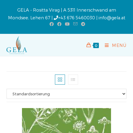
GELA - Rositta Virag | A 5311 Innerschwand am
Mondsee, Lehen 67 |
+43 676 5460030
|
info@gela.at
MENÜ
0